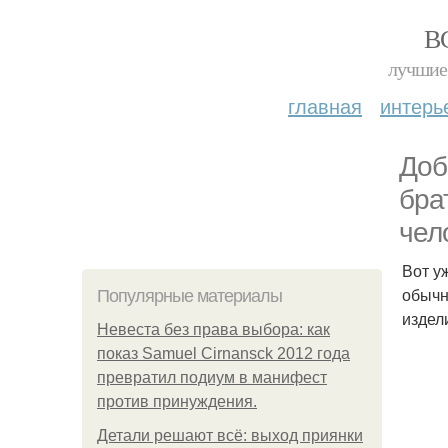
В
лучшие 
главная
интерь
Доб
бра
чел
Вот у
обычн
Популярные материалы
издел
Невеста без права выбора: как
показ Samuel Cirnansck 2012 года
превратил подиум в манифест
против принуждения.
Детали решают всё: выход приянки