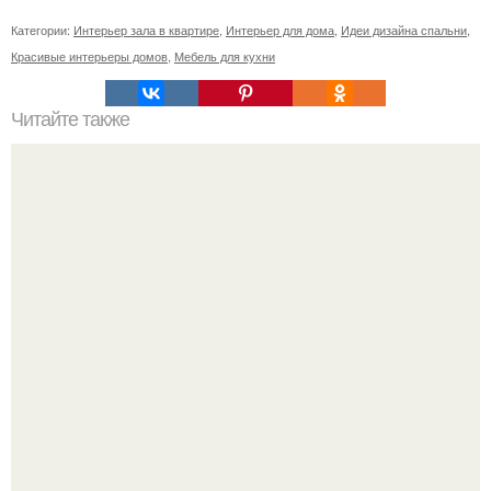
Категории:
Интерьер зала в квартире
,
Интерьер для дома
,
Идеи дизайна спальни
,
Красивые интерьеры домов
,
Мебель для кухни
Читайте также
Советские мебельные стенки названия. Вещи века:
советские стенки 80-х.