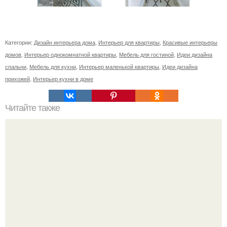
Категории:
Дизайн интерьера дома
,
Интерьер для квартиры
,
Красивые интерьеры
домов
,
Интерьер однокомнатной квартиры
,
Мебель для гостиной
,
Идеи дизайна
спальни
,
Мебель для кухни
,
Интерьер маленькой квартиры
,
Идеи дизайна
прихожей
,
Интерьер кухни в доме
Читайте также
Как визуально "Приподнять" потолок: 10 дизайнерских
приемов.