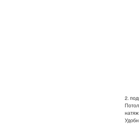
2. по
Потол
натяж
Удобн