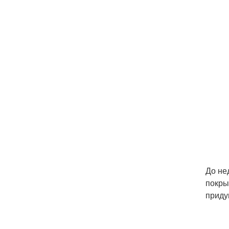
До не
покры
приду