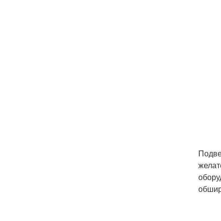
Подве
желат
обору
обшир