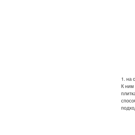
1. на 
К ним
плитк
спосо
подхо