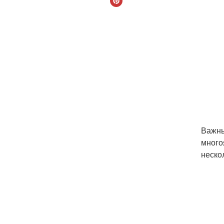
Важны
много
неско