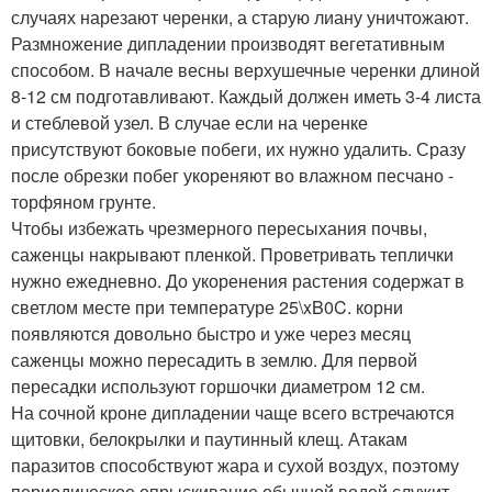
случаях нарезают черенки, а старую лиану уничтожают.
Размножение дипладении производят вегетативным
способом. В начале весны верхушечные черенки длиной
8-12 см подготавливают. Каждый должен иметь 3-4 листа
и стеблевой узел. В случае если на черенке
присутствуют боковые побеги, их нужно удалить. Сразу
после обрезки побег укореняют во влажном песчано -
торфяном грунте.
Чтобы избежать чрезмерного пересыхания почвы,
саженцы накрывают пленкой. Проветривать теплички
нужно ежедневно. До укоренения растения содержат в
светлом месте при температуре 25\xB0C. корни
появляются довольно быстро и уже через месяц
саженцы можно пересадить в землю. Для первой
пересадки используют горшочки диаметром 12 см.
На сочной кроне дипладении чаще всего встречаются
щитовки, белокрылки и паутинный клещ. Атакам
паразитов способствуют жара и сухой воздух, поэтому
периодическое опрыскивание обычной водой служит