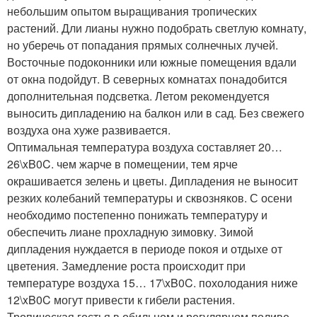
небольшим опытом выращивания тропических
растений. Дли лианы нужно подобрать светлую комнату,
но уберечь от попадания прямых солнечных лучей.
Восточные подоконники или южные помещения вдали
от окна подойдут. В северных комнатах понадобится
дополнительная подсветка. Летом рекомендуется
выносить дипладению на балкон или в сад. Без свежего
воздуха она хуже развивается.
Оптимальная температура воздуха составляет 20…
26\xB0C. чем жарче в помещении, тем ярче
окрашивается зелень и цветы. Дипладения не выносит
резких колебаний температуры и сквозняков. С осени
необходимо постепенно понижать температуру и
обеспечить лиане прохладную зимовку. Зимой
дипладения нуждается в периоде покоя и отдыхе от
цветения. Замедление роста происходит при
температуре воздуха 15… 17\xB0C. похолодания ниже
12\xB0C могут привести к гибели растения.
Тропическая гостья в обильном и регулярном поливе