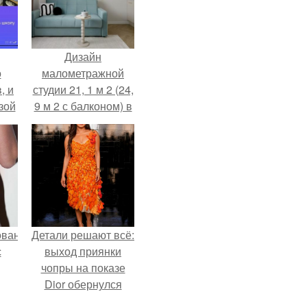
Дизайн
о
малометражной
, и
студии 21, 1 м 2 (24,
зой
9 м 2 с балконом) в
ы.
Краснодаре.
ованные
Детали решают всё:
с
выход приянки
чопры на показе
Dior обернулся
и в
шквалом критики