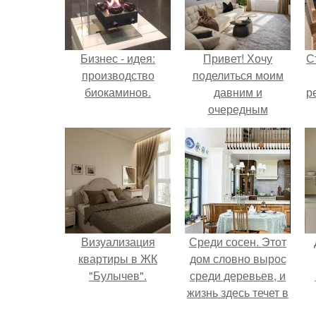
Бизнес - идея:
Привет! Хочу
С
производство
поделиться моим
биокаминов.
давним и
р
очередным
неопубликованным
проектом.
Визуализация
Среди сосен. Этот
квартиры в ЖК
дом словно вырос
"Булычев".
среди деревьев, и
жизнь здесь течет в
собственном ритме