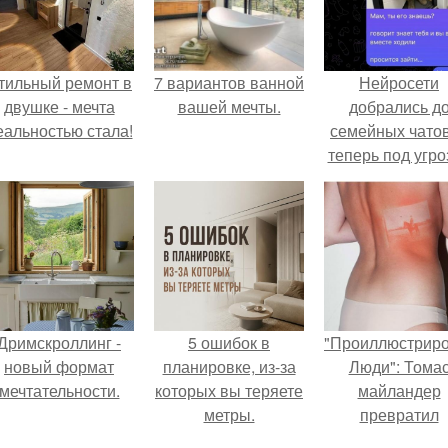
тильный ремонт в
7 вариантов ванной
Нейросети
двушке - мечта
вашей мечты.
добрались д
еальностью стала!
семейных чатов
теперь под угро
мамины нерв
Дримскроллинг -
5 ошибок в
"Проиллюстрир
новый формат
планировке, из-за
Люди": Тома
мечтательности.
которых вы теряете
майландер
метры.
превратил
солнечные ожог