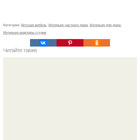
Категории:
Детская мебель
,
Интерьер частного дома
,
Интерьер для дома
,
Интерьер квартиры студии
Читайте также
С наступление холодов хочется сделать интерьер
теплее не только в визуальном плане.