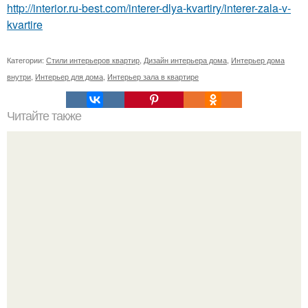
http://interior.ru-best.com/interer-dlya-kvartiry/interer-zala-v-
kvartire
Категории:
Стили интерьеров квартир
,
Дизайн интерьера дома
,
Интерьер дома
внутри
,
Интерьер для дома
,
Интерьер зала в квартире
Читайте также
Дизайн - проект интерьера квартиры с нестандартной
планировкой.