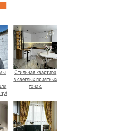
 мы
Стильная квартира
в светлых приятных
оле
тонах.
ту!