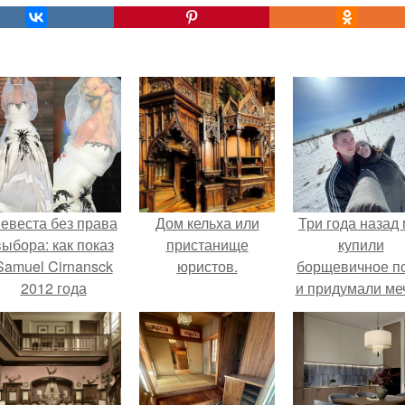
евеста без права
Дом кельха или
Три года назад
выбора: как показ
пристанище
купили
Samuel Cirnansck
юристов.
борщевичное п
2012 года
и придумали меч
ревратил подиум
 манифест против
принуждения.