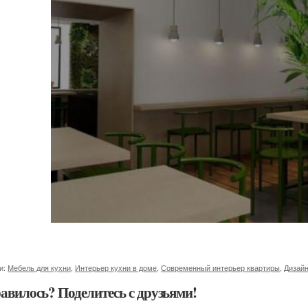
и:
Мебель для кухни
,
Интерьер кухни в доме
,
Современный интерьер квартиры
,
Дизайн
авилось? Поделитесь с друзьями!