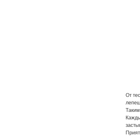
От те
лепеш
Таким
Кажды
засты
Прият