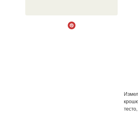
Измел
крошк
тесто