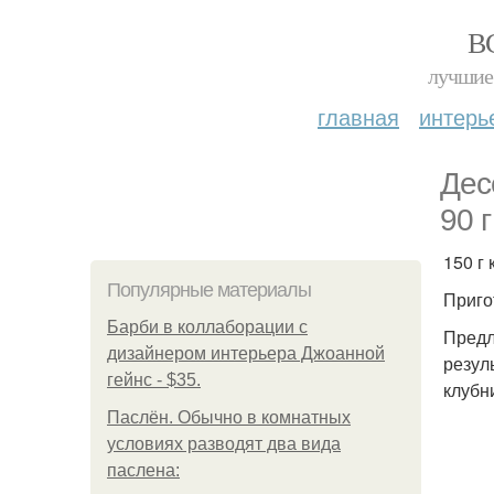
В
лучшие 
главная
интерь
Дес
90 
150 г 
Популярные материалы
Приго
Барби в коллаборации с
Предл
дизайнером интерьера Джоанной
резул
гейнс - $35.
клубн
Паслён. Обычно в комнатных
условиях разводят два вида
паслена: