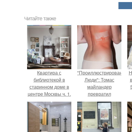
Читайте также
Квартира с
"Проиллюстрированные
Н
библиотекой в
Люди": Томас
старинном доме в
майландер
центре Москвы ч. 1.
превратил
солнечные ожоги в
п
арт - объект.
в