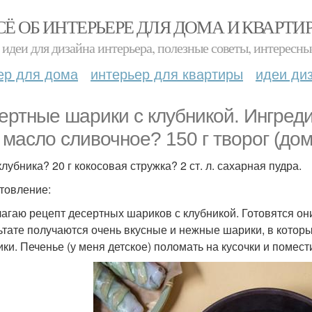
СЁ ОБ ИНТЕРЬЕРЕ ДЛЯ ДОМА И КВАРТИ
идеи для дизайна интерьера, полезные советы, интересны
ер для дома
интерьер для квартиры
идеи ди
ертные шарики с клубникой. Ингредие
г масло сливочное? 150 г творог (до
клубника? 20 г кокосовая стружка? 2 ст. л. сахарная пудра.
товление:
агаю рецепт десертных шариков с клубникой. Готовятся они
ьтате получаются очень вкусные и нежные шарики, в которы
ики. Печенье (у меня детское) поломать на кусочки и помест