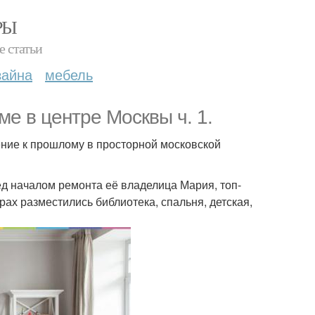
РЫ
е статьи
зайна
мебель
ме в центре Москвы ч. 1.
ние к прошлому в просторной московской
д началом ремонта её владелица Мария, топ-
рах разместились библиотека, спальня, детская,