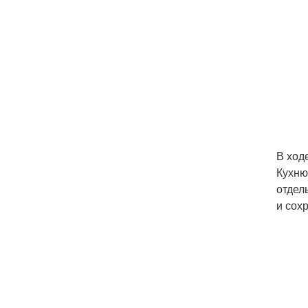
В ход
Кухню
отдел
и сох