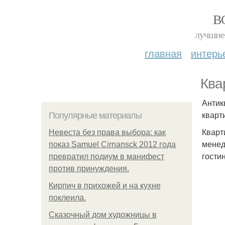
В
лучшие 
главная
интерь
Ква
Антик
кварт
Популярные материалы
Кварт
Невеста без права выбора: как
менед
показ Samuel Cirnansck 2012 года
гости
превратил подиум в манифест
против принуждения.
Кирпич в прихожей и на кухне
поклеила.
Сказочный дом художницы в