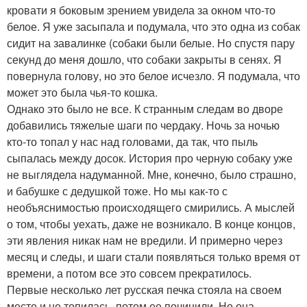
кровати я боковым зрением увидела за окном что-то
белое. Я уже засыпала и подумала, что это одна из собак
сидит на завалинке (собаки были белые. Но спустя пару
секунд до меня дошло, что собаки закрыты в сенях. Я
повернула голову, но это белое исчезло. Я подумала, что
может это была чья-то кошка.
Однако это было не все. К странным следам во дворе
добавились тяжелые шаги по чердаку. Ночь за ночью
кто-то топал у нас над головами, да так, что пыль
сыпалась между досок. История про черную собаку уже
не выглядела надуманной. Мне, конечно, было страшно,
и бабушке с дедушкой тоже. Но мы как-то с
необъяснимостью происходящего смирились. А мыслей
о том, чтобы уехать, даже не возникало. В конце концов,
эти явления никак нам не вредили. И примерно через
месяц и следы, и шаги стали появляться только время от
времени, а потом все это совсем прекратилось.
Первые несколько лет русская печка стояла на своем
месте и не топилась, потом ее починили. Но она