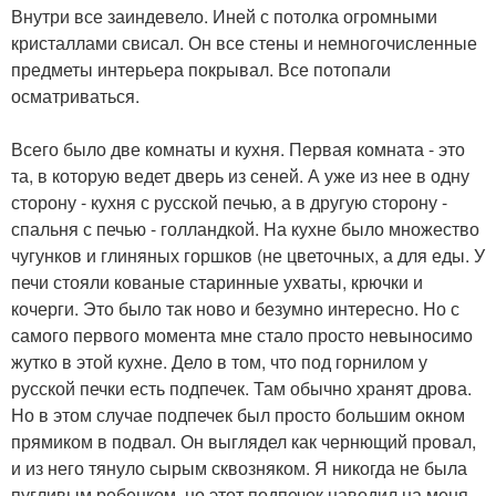
Внутри все заиндевело. Иней с потолка огромными
кристаллами свисал. Он все стены и немногочисленные
предметы интерьера покрывал. Все потопали
осматриваться.
Всего было две комнаты и кухня. Первая комната - это
та, в которую ведет дверь из сеней. А уже из нее в одну
сторону - кухня с русской печью, а в другую сторону -
спальня с печью - голландкой. На кухне было множество
чугунков и глиняных горшков (не цветочных, а для еды. У
печи стояли кованые старинные ухваты, крючки и
кочерги. Это было так ново и безумно интересно. Но с
самого первого момента мне стало просто невыносимо
жутко в этой кухне. Дело в том, что под горнилом у
русской печки есть подпечек. Там обычно хранят дрова.
Но в этом случае подпечек был просто большим окном
прямиком в подвал. Он выглядел как чернющий провал,
и из него тянуло сырым сквозняком. Я никогда не была
пугливым ребенком, но этот подпечек наводил на меня