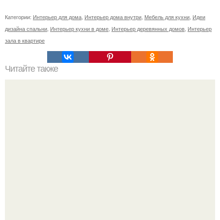
Категории:
Интерьер для дома
,
Интерьер дома внутри
,
Мебель для кухни
,
Идеи
дизайна спальни
,
Интерьер кухни в доме
,
Интерьер деревянных домов
,
Интерьер
зала в квартире
Читайте также
Тауп цвет. Модный приглушенный цвет - тауп (таупе.