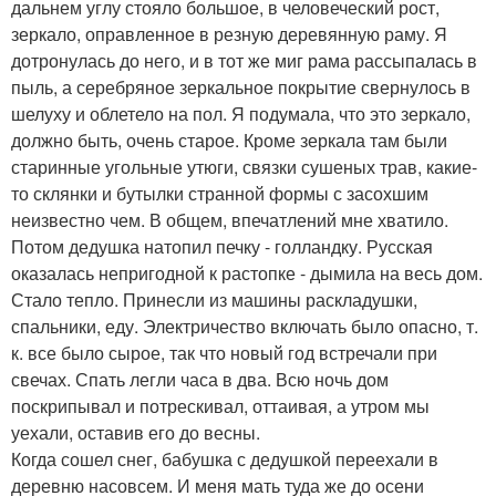
дальнем углу стояло большое, в человеческий рост,
зеркало, оправленное в резную деревянную раму. Я
дотронулась до него, и в тот же миг рама рассыпалась в
пыль, а серебряное зеркальное покрытие свернулось в
шелуху и облетело на пол. Я подумала, что это зеркало,
должно быть, очень старое. Кроме зеркала там были
старинные угольные утюги, связки сушеных трав, какие-
то склянки и бутылки странной формы с засохшим
неизвестно чем. В общем, впечатлений мне хватило.
Потом дедушка натопил печку - голландку. Русская
оказалась непригодной к растопке - дымила на весь дом.
Стало тепло. Принесли из машины раскладушки,
спальники, еду. Электричество включать было опасно, т.
к. все было сырое, так что новый год встречали при
свечах. Спать легли часа в два. Всю ночь дом
поскрипывал и потрескивал, оттаивая, а утром мы
уехали, оставив его до весны.
Когда сошел снег, бабушка с дедушкой переехали в
деревню насовсем. И меня мать туда же до осени