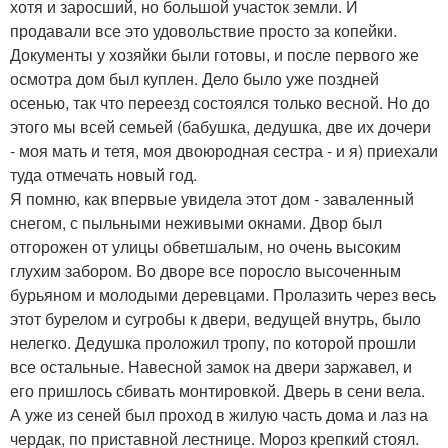
хотя и заросший, но большой участок земли. И
продавали все это удовольствие просто за копейки.
Документы у хозяйки были готовы, и после первого же
осмотра дом был куплен. Дело было уже поздней
осенью, так что переезд состоялся только весной. Но до
этого мы всей семьей (бабушка, дедушка, две их дочери
- моя мать и тетя, моя двоюродная сестра - и я) приехали
туда отмечать новый год.
Я помню, как впервые увидела этот дом - заваленный
снегом, с пыльными неживыми окнами. Двор был
отгорожен от улицы обветшалым, но очень высоким
глухим забором. Во дворе все поросло высоченным
бурьяном и молодыми деревцами. Пролазить через весь
этот бурелом и сугробы к двери, ведущей внутрь, было
нелегко. Дедушка проложил тропу, по которой прошли
все остальные. Навесной замок на двери заржавел, и
его пришлось сбивать монтировкой. Дверь в сени вела.
А уже из сеней был проход в жилую часть дома и лаз на
чердак, по приставной лестнице. Мороз крепкий стоял.