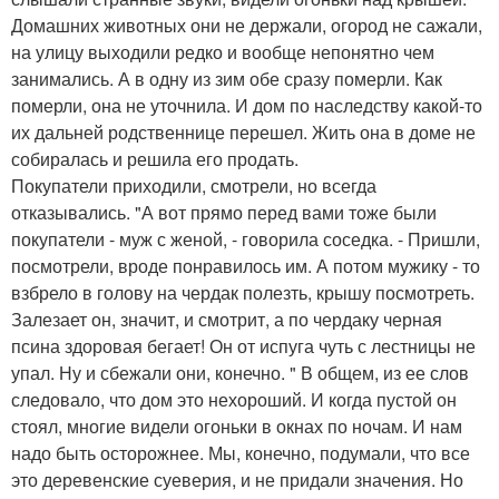
Домашних животных они не держали, огород не сажали,
на улицу выходили редко и вообще непонятно чем
занимались. А в одну из зим обе сразу померли. Как
померли, она не уточнила. И дом по наследству какой-то
их дальней родственнице перешел. Жить она в доме не
собиралась и решила его продать.
Покупатели приходили, смотрели, но всегда
отказывались. "А вот прямо перед вами тоже были
покупатели - муж с женой, - говорила соседка. - Пришли,
посмотрели, вроде понравилось им. А потом мужику - то
взбрело в голову на чердак полезть, крышу посмотреть.
Залезает он, значит, и смотрит, а по чердаку черная
псина здоровая бегает! Он от испуга чуть с лестницы не
упал. Ну и сбежали они, конечно. " В общем, из ее слов
следовало, что дом это нехороший. И когда пустой он
стоял, многие видели огоньки в окнах по ночам. И нам
надо быть осторожнее. Мы, конечно, подумали, что все
это деревенские суеверия, и не придали значения. Но