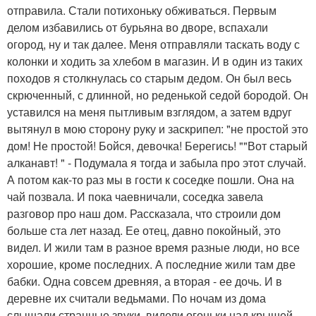
отправила. Стали потихоньку обживаться. Первым
делом избавились от бурьяна во дворе, вспахали
огород, ну и так далее. Меня отправляли таскать воду с
колонки и ходить за хлебом в магазин. И в один из таких
походов я столкнулась со старым дедом. Он был весь
скрюченный, с длинной, но реденькой седой бородой. Он
уставился на меня пытливым взглядом, а затем вдруг
вытянул в мою сторону руку и заскрипел: "не простой это
дом! Не простой! Бойся, девочка! Берегись! ""Вот старый
алканавт! " - Подумала я тогда и забыла про этот случай.
А потом как-то раз мы в гости к соседке пошли. Она на
чай позвала. И пока чаевничали, соседка завела
разговор про наш дом. Рассказала, что строили дом
больше ста лет назад. Ее отец, давно покойный, это
видел. И жили там в разное время разные люди, но все
хорошие, кроме последних. А последние жили там две
бабки. Одна совсем древняя, а вторая - ее дочь. И в
деревне их считали ведьмами. По ночам из дома
слышали странные звуки, видели огоньки над крышей.