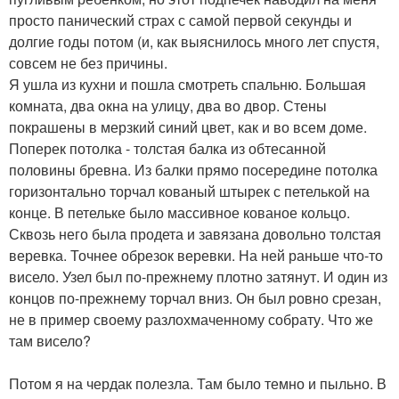
просто панический страх с самой первой секунды и
долгие годы потом (и, как выяснилось много лет спустя,
совсем не без причины.
Я ушла из кухни и пошла смотреть спальню. Большая
комната, два окна на улицу, два во двор. Стены
покрашены в мерзкий синий цвет, как и во всем доме.
Поперек потолка - толстая балка из обтесанной
половины бревна. Из балки прямо посередине потолка
горизонтально торчал кованый штырек с петелькой на
конце. В петельке было массивное кованое кольцо.
Сквозь него была продета и завязана довольно толстая
веревка. Точнее обрезок веревки. На ней раньше что-то
висело. Узел был по-прежнему плотно затянут. И один из
концов по-прежнему торчал вниз. Он был ровно срезан,
не в пример своему разлохмаченному собрату. Что же
там висело?
Потом я на чердак полезла. Там было темно и пыльно. В