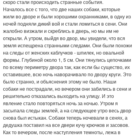
скоро стали происходить странные события.
Началось все с того, что две наших собаки, которые
жили во дворе и были хорошими охранниками, в одну из
ночей подняли дикий вой и стали ломиться в сени. Они
жалобно визжали и скреблись в дверь, но мы им не
открыли. А утром, выйдя во двор, мы увидели, что вся
земля испещрена странными следами. Они были похожи
на следы от женских каблучков - шпилек, но овальной
формы. Глубиной около 1, 5 см. Они тянулись цепочками
по всему периметру двора так, как если бы существо, их
оставившее, всю ночь наворачивало по двору круги. Это
было странно, и объяснения этому не было. Наши
собаки не пострадали, но вечером они забились в сени и
решительно отказались выходить на улицу. И это
явление стало повторяться ночь за ночью. Утром я
засыпала следы землей, а на следующее утро весь двор
снова был истыкан. Собаки теперь ночевали в сенях, а
дедушка поставил на все двери кучу крючков и засовов.
Как то вечером, после наступления темноты, лежа в