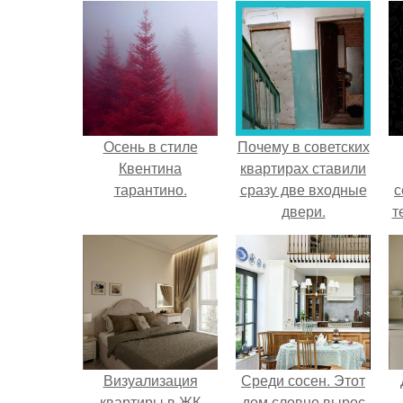
Осень в стиле
Почему в советских
Квентина
квартирах ставили
тарантино.
сразу две входные
с
двери.
т
Визуализация
Среди сосен. Этот
квартиры в ЖК
дом словно вырос