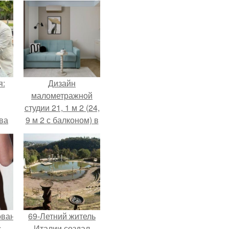
я:
Дизайн
малометражной
студии 21, 1 м 2 (24,
ва
9 м 2 с балконом) в
за
Краснодаре.
о
.
ованные
69-Летний житель
с
Италии создал