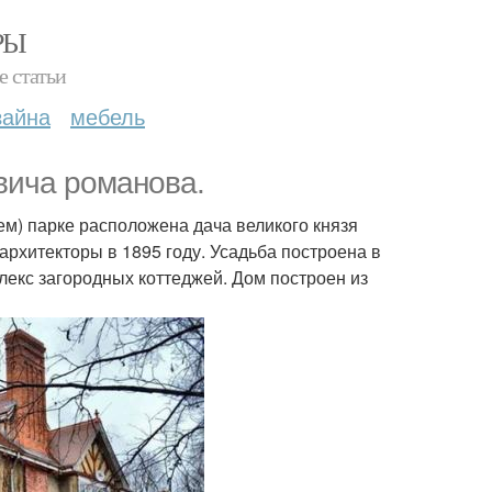
РЫ
е статьи
зайна
мебель
вича романова.
ем) парке расположена дача великого князя
рхитекторы в 1895 году. Усадьба построена в
лекс загородных коттеджей. Дом построен из