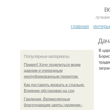
В
лучшие 
главная
интерь
Дач
В цар
Борис
Популярные материалы
тради
Привет! Хочу поделиться моим
загра
давним и очередным
неопубликованным проектом.
Как поставить кровать в спальне.
Влияние обстановки на сон
Гардения. Великолепные
благоухающие цветы гардении -