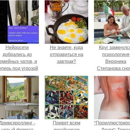
Нейросети
Не знаете, куда
Круг замкнулс
добрались до
отправиться на
психологиня
емейных чатов, и
завтрак?
Вероника
еперь под угрозой
Степанова сно
мамины нервы.
вышла замуж 
собственног
бывшего мужа
Дримскроллинг -
Привет всем
"Проиллюстрир
новый формат
дизайнерам
Люди": Тома