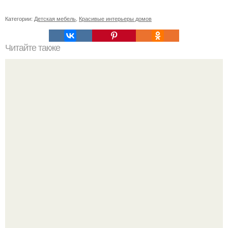
Категории:
Детская мебель
,
Красивые интерьеры домов
Читайте также
Детские открытки. Мы мастерим с детьми.