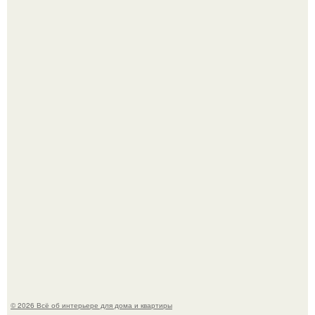
Невеста без права выбора: как показ Samuel Cirnansck
2012 года превратил подиум в манифест против
принуждения.
Сокровища из Hoff.
© 2026 Всё об интерьере для дома и квартиры