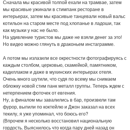
Сначала мы красивой толпой ехали на трамвае, затем
мы красивые ужинали в стимпанк ресторане в
интерьерах, затем мы красивые танцевали новый вальс
котильон на старом месте под хлопанье в ладоши, так
как музыки у нас не было.
На удивление туристов мы даже не взяли денег за это!
Но видео можно глянуть в драконьем инстаграмме.
А потом мы излазили все окрестности фотографируясь с
каждым столбом, церковью, скамейкой, памятником,
кадиллаком и даже в мухинских интерьерах отеля.
Очень много шутили, что судя по всему мы снимаем
обложку новой стим панк металл группы. Теперь ждем с
нетерпением фоточек от евгения.
Ну, а финалом мы завалились в бар, произвели там
фурор, выпили по коктейлю и Джон заказал на всех
текилу, я уже упоминал, что боюсь его?
(Впрочем я несколько восстановил национальную
гордость. Выяснилось что когда пару дней назад он