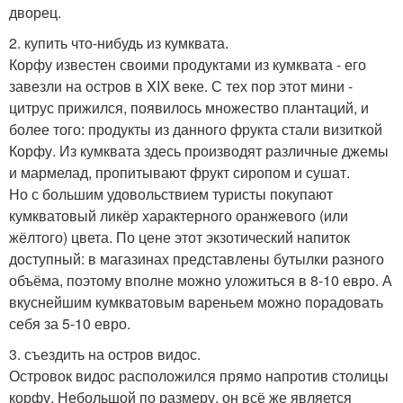
дворец.
2. купить что-нибудь из кумквата.
Корфу известен своими продуктами из кумквата - его
завезли на остров в XIX веке. С тех пор этот мини -
цитрус прижился, появилось множество плантаций, и
более того: продукты из данного фрукта стали визиткой
Корфу. Из кумквата здесь производят различные джемы
и мармелад, пропитывают фрукт сиропом и сушат.
Но с большим удовольствием туристы покупают
кумкватовый ликёр характерного оранжевого (или
жёлтого) цвета. По цене этот экзотический напиток
доступный: в магазинах представлены бутылки разного
объёма, поэтому вполне можно уложиться в 8-10 евро. А
вкуснейшим кумкватовым вареньем можно порадовать
себя за 5-10 евро.
3. съездить на остров видос.
Островок видос расположился прямо напротив столицы
корфу. Небольшой по размеру, он всё же является