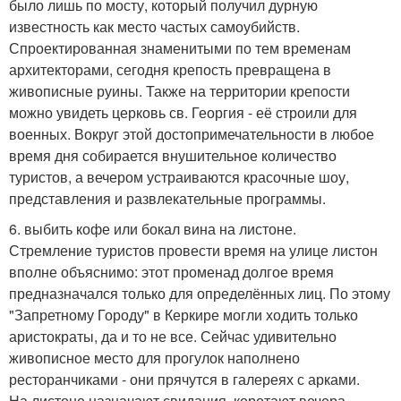
было лишь по мосту, который получил дурную
известность как место частых самоубийств.
Спроектированная знаменитыми по тем временам
архитекторами, сегодня крепость превращена в
живописные руины. Также на территории крепости
можно увидеть церковь св. Георгия - её строили для
военных. Вокруг этой достопримечательности в любое
время дня собирается внушительное количество
туристов, а вечером устраиваются красочные шоу,
представления и развлекательные программы.
6. выбить кофе или бокал вина на листоне.
Стремление туристов провести время на улице листон
вполне объяснимо: этот променад долгое время
предназначался только для определённых лиц. По этому
"Запретному Городу" в Керкире могли ходить только
аристократы, да и то не все. Сейчас удивительно
живописное место для прогулок наполнено
ресторанчиками - они прячутся в галереях с арками.
На листоне назначают свидания, коротают вечера,