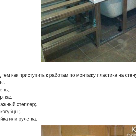
 тем как приступить к работам по монтажу пластика на сте
ь;.
ень;.
ртка;.
тажный степлер;.
когубцы;.
йка или рулетка.