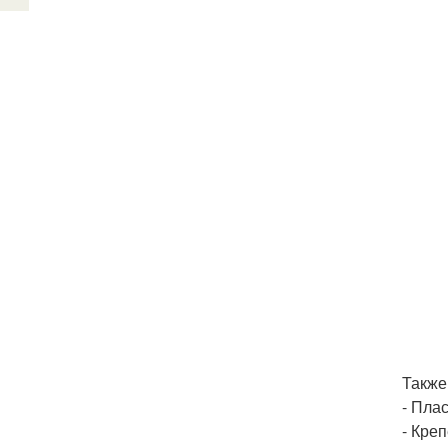
Также
- Пла
- Кре