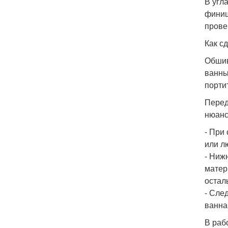
В угл
финиш
прове
Как с
Обшив
ванны
порти
Перед
нюанс
- При
или л
- Ниж
матер
остал
- Сле
ванна
В раб