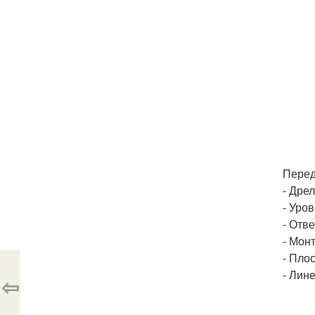
Перед
- Дрел
- Уров
- Отве
- Мон
- Плос
- Лине
⇦