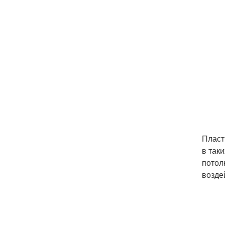
Пласт
в так
потол
возде