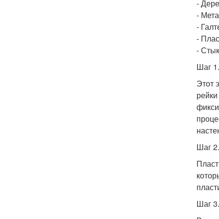
- Дер
- Мет
- Галт
- Пла
- Сты
Шаг 1
Этот 
рейки
фикси
проце
насте
Шаг 2
Пласт
котор
пласт
Шаг 3