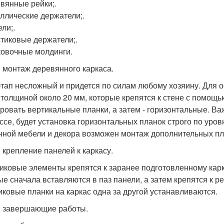
евянные рейки;.
аллические держатели;.
ели;.
стиковые держатели;.
ковочные молдинги.
. монтаж деревянного каркаса.
этап несложный и придется по силам любому хозяину. Для
 толщиной около 20 мм, которые крепятся к стене с помощь
ровать вертикальные планки, а затем - горизонтальные. В
ссе, будет установка горизонтальных планок строго по ур
нной мебели и декора возможен монтаж дополнительных пла
. крепление панелей к каркасу.
иковые элементы крепятся к заранее подготовленному кар
ые сначала вставляются в паз панели, а затем крепятся к р
иковые планки на каркас одна за другой устанавливаются.
. завершающие работы.