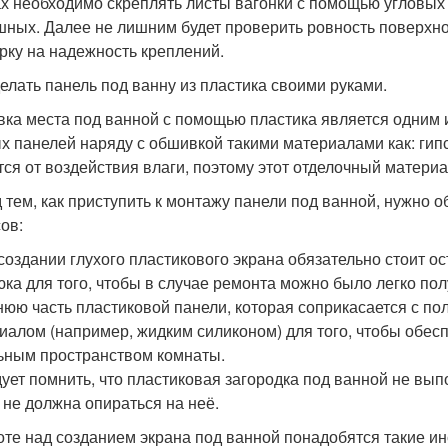
ах необходимо скреплять листы вагонки с помощью угловых 
ных. Далее не лишним будет проверить ровность поверхно
рку на надежность креплений.
делать панель под ванну из пластика своими руками.
ка места под ванной с помощью пластика является одним 
х панелей наряду с обшивкой такими материалами как: гипсо
тся от воздействия влаги, поэтому этот отделочный матери
 тем, как приступить к монтажу панели под ванной, нужно 
ов:
 создании глухого пластикового экрана обязательно стоит о
юка для того, чтобы в случае ремонта можно было легко по
нюю часть пластиковой панели, которая соприкасается с п
иалом (например, жидким силиконом) для того, чтобы обесп
ьным пространством комнаты.
дует помнить, что пластиковая загородка под ванной не вы
 не должна опираться на неё.
оте над созданием экрана под ванной понадобятся такие и