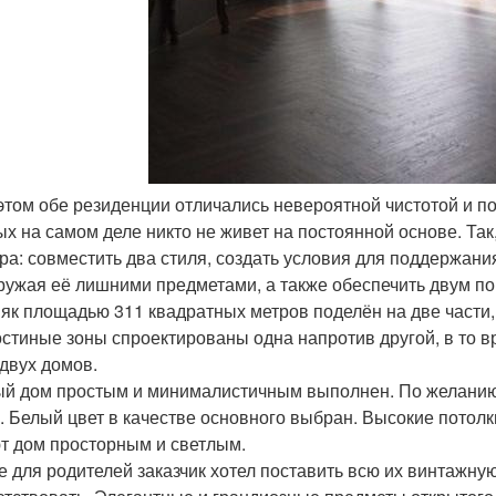
 этом обе резиденции отличались невероятной чистотой и п
ых на самом деле никто не живет на постоянной основе. Та
ра: совместить два стиля, создать условия для поддержания
ружая её лишними предметами, а также обеспечить двум п
як площадью 311 квадратных метров поделён на две части,
остиные зоны спроектированы одна напротив другой, в то 
 двух домов.
й дом простым и минималистичным выполнен. По желанию 
. Белый цвет в качестве основного выбран. Высокие потол
т дом просторным и светлым.
е для родителей заказчик хотел поставить всю их винтажну