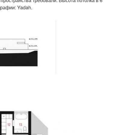
пространства требовали. Высота потолка в 6
графии: Yadah.