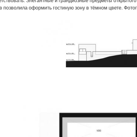
етствовать. Элегантные и грандиозные предметы открытого 
в позволила оформить гостиную зону в тёмном цвете. Фото