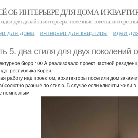
СЁ ОБ ИНТЕРЬЕРЕ ДЛЯ ДОМА И КВАРТИ
идеи для дизайна интерьера, полезные советы, интересны
ер для дома
интерьер для квартиры
идеи ди
ть 5. два стиля для двух поколений 
ектурное бюро 100 A реализовало проект частной резиденц
ндо, республика Корея.
ая работу над проектом, архитекторы посетили дом заказчи
абсолютно разные по стилю. В случае если клиенты жили в 
е помпезным