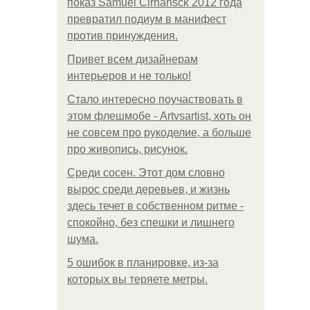
показ Samuel Cirnansck 2012 года
превратил подиум в манифест
против принуждения.
Привет всем дизайнерам
интерьеров и не только!
Стало интересно поучаствовать в
этом флешмобе - Artvsartist, хоть он
не совсем про рукоделие, а больше
про живопись, рисунок.
Среди сосен. Этот дом словно
вырос среди деревьев, и жизнь
здесь течет в собственном ритме -
спокойно, без спешки и лишнего
шума.
5 ошибок в планировке, из-за
которых вы теряете метры.