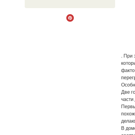
. При
котор
факто
перег
Особн
Две г
части
Первы
похож
делаю
В дом