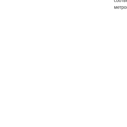
соотв
метро