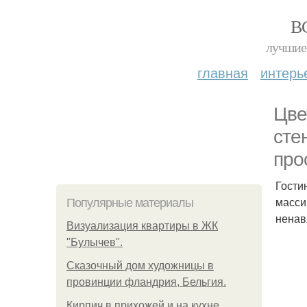
В
лучшие 
главная
интерь
Цве
сте
про
Гости
масси
Популярные материалы
ненав
Визуализация квартиры в ЖК
"Булычев".
Сказочный дом художницы в
провинции фландрия, Бельгия.
Кирпич в прихожей и на кухне