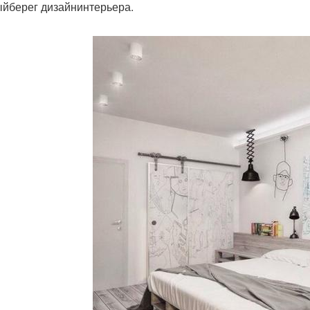
йберег дизайнинтерьера.