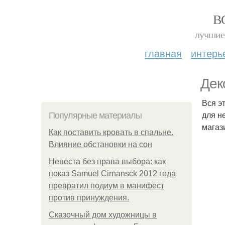
В
лучшие 
главная
интерь
Дек
Вся э
для н
Популярные материалы
магаз
Как поставить кровать в спальне.
Влияние обстановки на сон
Невеста без права выбора: как
показ Samuel Cirnansck 2012 года
превратил подиум в манифест
против принуждения.
Сказочный дом художницы в