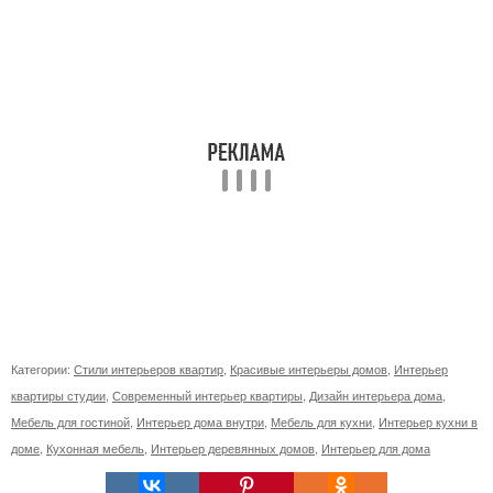
Категории:
Стили интерьеров квартир
,
Красивые интерьеры домов
,
Интерьер
квартиры студии
,
Современный интерьер квартиры
,
Дизайн интерьера дома
,
Мебель для гостиной
,
Интерьер дома внутри
,
Мебель для кухни
,
Интерьер кухни в
доме
,
Кухонная мебель
,
Интерьер деревянных домов
,
Интерьер для дома