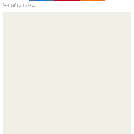
Читайте также
Межкомнатные арки в интерьере.
Привет! Хочу поделиться моим давним и очередным
неопубликованным проектом.