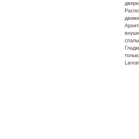
двери
Распо
движе
Архит
внуши
спаль
Гладк
тольк
Lancef