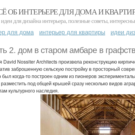
СЁ ОБ ИНТЕРЬЕРЕ ДЛЯ ДОМА И КВАРТИ
идеи для дизайна интерьера, полезные советы, интересны
ер для дома
интерьер для квартиры
идеи ди
ть 2. дом в старом амбаре в графст
я David Nossiter Architects произвела реконструкцию кирпи
атив заброшенную сельскую постройку в просторный совр
 был когда-то построен одним из пионеров эксперименталь
 разместить под общей крышей сразу несколько видов агра
там культурного наследия.