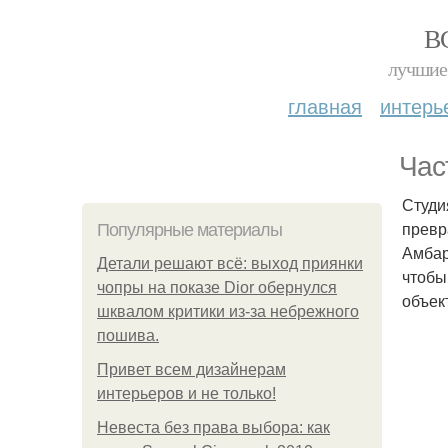
В
лучшие 
главная
интерь
Час
Студи
превр
Популярные материалы
Амбар
Детали решают всё: выход приянки
чтобы
чопры на показе Dior обернулся
объек
шквалом критики из-за небрежного
пошива.
Привет всем дизайнерам
интерьеров и не только!
Невеста без права выбора: как