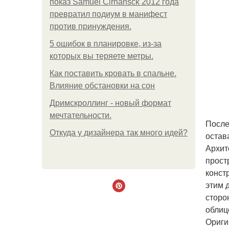
показ Samuel Cirnansck 2012 года
превратил подиум в манифест
против принуждения.
5 ошибок в планировке, из-за
которых вы теряете метры.
Как поставить кровать в спальне.
Влияние обстановки на сон
Дримскроллинг - новый формат
мечтательности.
После
Откуда у дизайнера так много идей?
остав
Архит
прост
конст
этим 
сторо
облиц
Ориги