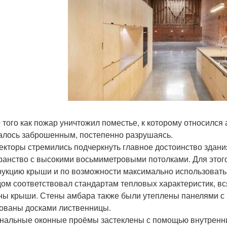
 того как пожар уничтожил поместье, к которому относился
алось заброшенным, постепенно разрушаясь.
екторы стремились подчеркнуть главное достоинство здания
ранство с высокими восьмиметровыми потолками. Для этог
рукцию крыши и по возможности максимально использовать
дом соответствовал стандартам тепловых характеристик, в
ны крыши. Стены амбара также были утеплены панелями с 
ованы досками лиственницы.
нальные оконные проёмы застеклены с помощью внутренн