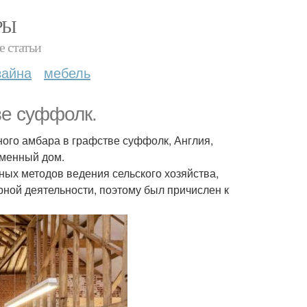
РЫ
е статьи
зайна
мебель
ве суффолк.
чного амбара в графстве суффолк, Англия,
еменный дом.
ных методов ведения сельского хозяйства,
рной деятельности, поэтому был причислен к