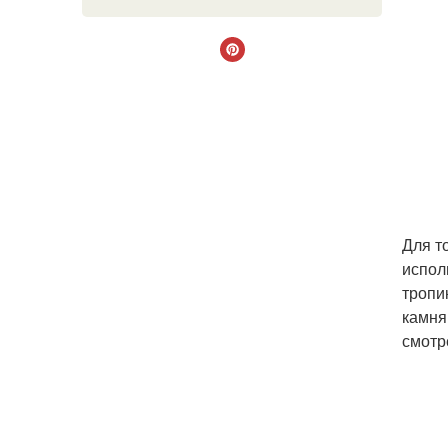
Для т
испол
тропи
камня
смотр