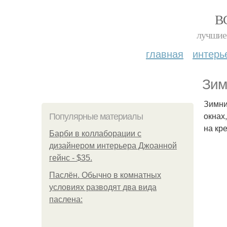
В
лучшие 
главная
интерь
Зим
Зимни
окнах
Популярные материалы
на кре
Барби в коллаборации с
дизайнером интерьера Джоанной
гейнс - $35.
Паслён. Обычно в комнатных
условиях разводят два вида
паслена: