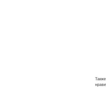
Также
нрави