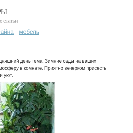
РЫ
е статьи
зайна
мебель
годняшний день тема. Зимние сады на ваших
мосферу в комнате. Приятно вечерком присесть
и уют.