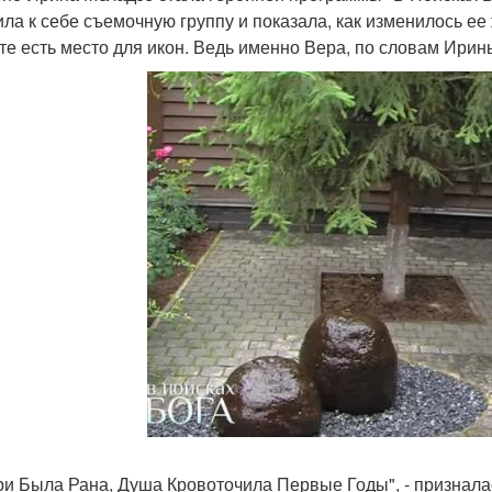
ила к себе съемочную группу и показала, как изменилось ее
те есть место для икон. Ведь именно Вера, по словам Ирин
ри Была Рана, Душа Кровоточила Первые Годы", - признал