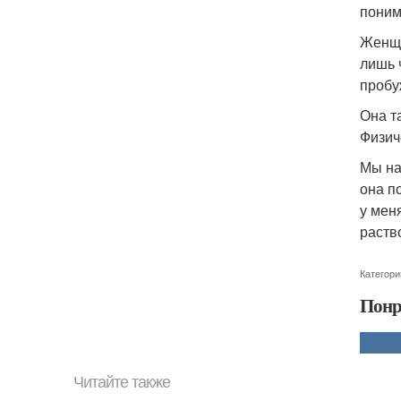
поним
Женщи
лишь 
пробу
Она т
Физиче
Мы на
она п
у мен
раств
Категори
Понр
Читайте также