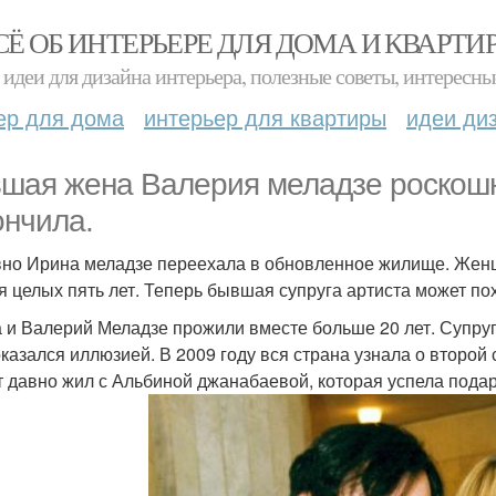
СЁ ОБ ИНТЕРЬЕРЕ ДЛЯ ДОМА И КВАРТИ
идеи для дизайна интерьера, полезные советы, интересны
ер для дома
интерьер для квартиры
идеи ди
шая жена Валерия меладзе роскош
ончила.
но Ирина меладзе переехала в обновленное жилище. Женщ
я целых пять лет. Теперь бывшая супруга артиста может п
 и Валерий Меладзе прожили вместе больше 20 лет. Супруг
оказался иллюзией. В 2009 году вся страна узнала о второй
т давно жил с Альбиной джанабаевой, которая успела пода