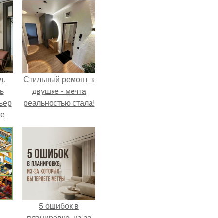
д.
Стильный ремонт в
ь
двушке - мечта
ьер
реальностью стала!
де
5 ошибок в
планировке, из-за