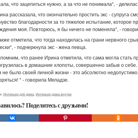
ала, что зацепиться нужно, а за что не понимала", - делила
на рассказала, что окончательно простить экс - супруга с
чувство благодарности за то тяжелое испытание, которое п
ждения моя. Повторюсь, я бы ничего не поменяла", - говор
акже отметила, что тогда находилась на грани нервного сры
ски", - подчеркнула экс - жена певца.
помним, что ранее Ирина отметила, что сама могла стать 
огрузилась в домашние хлопоты, совершенно забыв о себе.
я не было своей личной жизни - это абсолютно недопустим
оряться! " - говорила Меладзе.
и:
Интерьер для дома
,
Интерьер дома внутри
авилось? Поделитесь с друзьями!