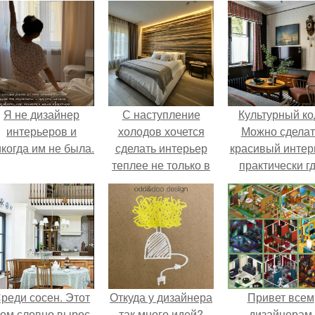
Я не дизайнер
С наступление
Культурный ко
интерьеров и
холодов хочется
Можно сделат
когда им не была.
сделать интерьер
красивый интер
теплее не только в
практически г
визуальном плане.
угодно.
реди сосен. Этот
Откуда у дизайнера
Привет всем
ом словно вырос
так много идей?
дизайнерам