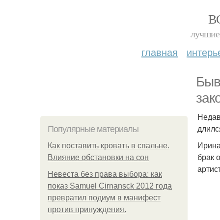
В
лучшие 
главная
интерь
Быв
зак
Недав
длилс
Популярные материалы
Ирина
Как поставить кровать в спальне.
брак 
Влияние обстановки на сон
артис
Невеста без права выбора: как
показ Samuel Cirnansck 2012 года
превратил подиум в манифест
против принуждения.