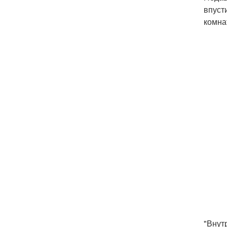
впуст
комна
"Внут