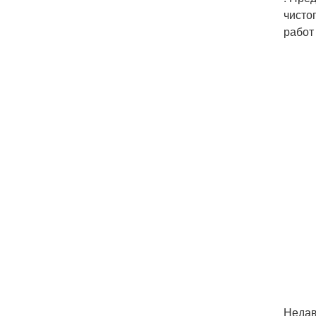
чисто
работ
Недав