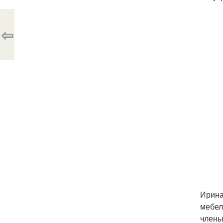
⇦
Ирина
мебел
члены