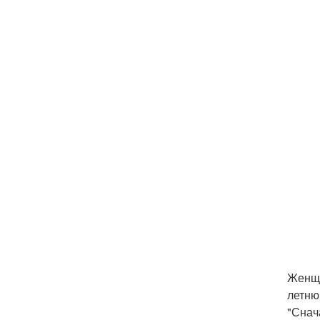
Женщи
летню
"Снач