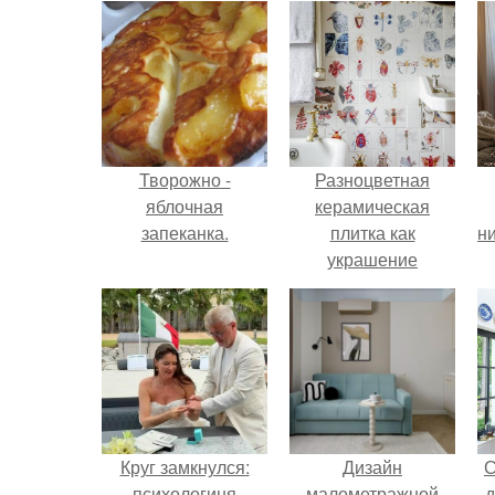
Творожно -
Разноцветная
яблочная
керамическая
запеканка.
плитка как
ни
украшение
интерьера.
Круг замкнулся:
Дизайн
С
психологиня
малометражной
д