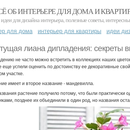
СЁ ОБ ИНТЕРЬЕРЕ ДЛЯ ДОМА И КВАРТИ
идеи для дизайна интерьера, полезные советы, интересны
ер для дома
интерьер для квартиры
идеи ди
тущая лиана дипладения: секреты в
дению не часто можно встретить в коллекциях наших цвето
е еще успели оценить по достоинству ее декоративные свой
ом участке.
ние имеет и второе название - мандевилла.
азвания растение получило потому, что были практически
иками, позднее их объединили в один род, но названия оста