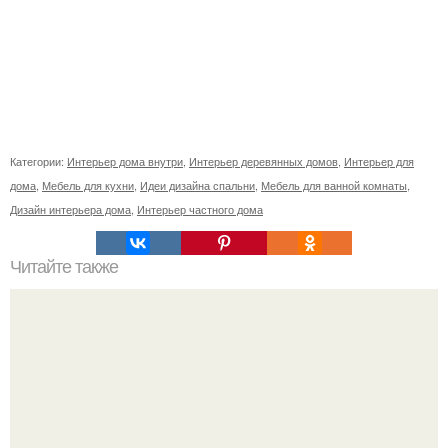
Категории:
Интерьер дома внутри
,
Интерьер деревянных домов
,
Интерьер для
дома
,
Мебель для кухни
,
Идеи дизайна спальни
,
Мебель для ванной комнаты
,
Дизайн интерьера дома
,
Интерьер частного дома
Читайте также