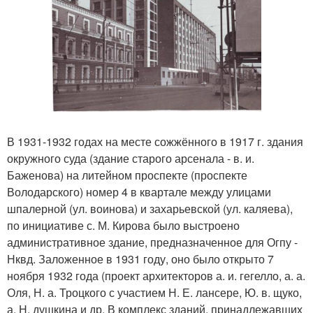
В 1931-1932 годах на месте сожжённого в 1917 г. здания
окружного суда (здание старого арсенала - в. и.
Баженова) на литейном проспекте (проспекте
Володарского) номер 4 в квартале между улицами
шпалерной (ул. воинова) и захарьевской (ул. каляева),
по инициативе с. М. Кирова было выстроено
административное здание, предназначенное для Огпу -
Нквд. Заложенное в 1931 году, оно было открыто 7
ноября 1932 года (проект архитекторов а. и. гегелло, а. а.
Оля, Н. а. Троцкого с участием Н. Е. лансере, Ю. в. щуко,
а. Н. душкина и др. В комплекс зданий, принадлежавших