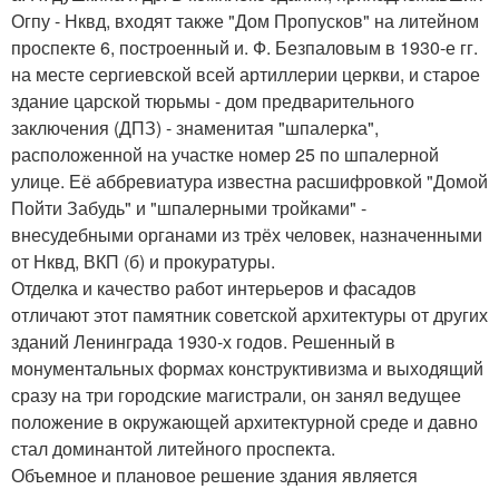
Огпу - Нквд, входят также "Дом Пропусков" на литейном
проспекте 6, построенный и. Ф. Безпаловым в 1930-е гг.
на месте сергиевской всей артиллерии церкви, и старое
здание царской тюрьмы - дом предварительного
заключения (ДПЗ) - знаменитая "шпалерка",
расположенной на участке номер 25 по шпалерной
улице. Её аббревиатура известна расшифровкой "Домой
Пойти Забудь" и "шпалерными тройками" -
внесудебными органами из трёх человек, назначенными
от Нквд, ВКП (б) и прокуратуры.
Отделка и качество работ интерьеров и фасадов
отличают этот памятник советской архитектуры от других
зданий Ленинграда 1930-х годов. Решенный в
монументальных формах конструктивизма и выходящий
сразу на три городские магистрали, он занял ведущее
положение в окружающей архитектурной среде и давно
стал доминантой литейного проспекта.
Объемное и плановое решение здания является