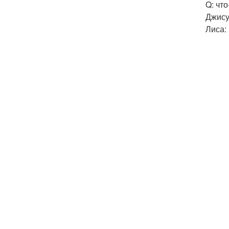
Q: что
Джису
Лиса: 