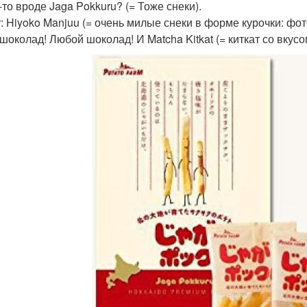
-то вроде Jaga Pokkuru? (= Тоже снеки).
: Hiyoko Manjuu (= очень милые снеки в форме курочки: фото
шоколад! Любой шоколад! И Matcha Kitkat (= киткат со вкусо