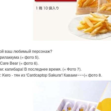
кой ваш любимый персонаж?
рилаккума (= фото 5).
Care Bear (= фото 6).
и: капибара! В последнее время. (= Фото 7).
 Kero - тян из 'Cardcaptop Sakura'! Каваии~~~(= фото 8.