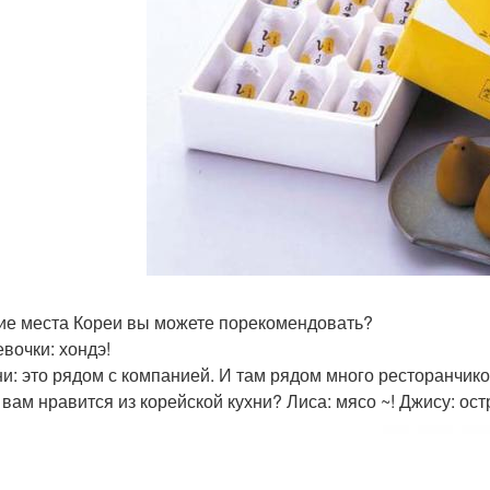
кие места Кореи вы можете порекомендовать?
евочки: хондэ!
и: это рядом с компанией. И там рядом много ресторанчиков
о вам нравится из корейской кухни? Лиса: мясо ~! Джису: ос