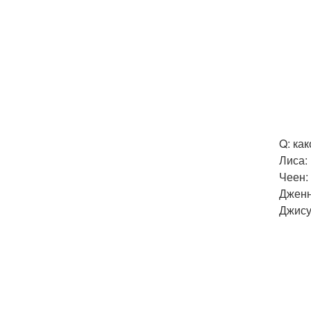
Q: ка
Лиса: 
Чеен: 
Дженн
Джису: