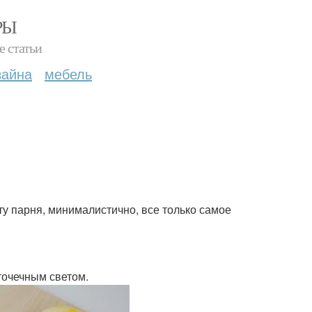
РЫ
е статьи
зайна
мебель
ату парня, минималистично, все только самое
 точечным светом.