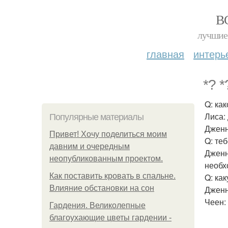
В
лучшие 
главная
интерь
*? *
Q: ка
Лиса:
Популярные материалы
Дженн
Привет! Хочу поделиться моим
Q: те
давним и очередным
Дженн
неопубликованным проектом.
необх
Как поставить кровать в спальне.
Q: ка
Влияние обстановки на сон
Дженн
Чеен:
Гардения. Великолепные
благоухающие цветы гардении -