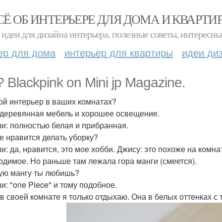
СЁ ОБ ИНТЕРЬЕРЕ ДЛЯ ДОМА И КВАРТИ
идеи для дизайна интерьера, полезные советы, интересны
ер для дома
интерьер для квартиры
идеи ди
? Blackpink on Mini jp Magazine.
кой интерьер в ваших комнатах?
 деревянная мебель и хорошее освещение.
и: полностью белая и прибранная.
бе нравится делать уборку?
и: да, нравится, это мое хобби. Джису: это похоже на комн
одимое. Но раньше там лежала гора манги (смеется).
кую мангу ты любишь?
и: "one Piece" и тому подобное.
 в своей комнате я только отдыхаю. Она в белых оттенках с