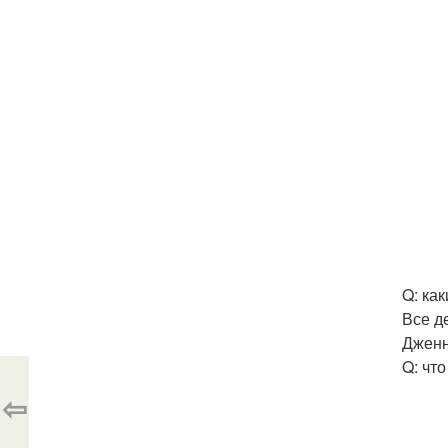
Q: ка
Все д
Дженн
Q: чт
⇦