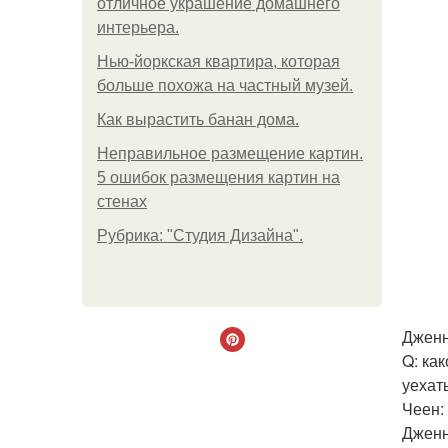
отличное украшение домашнего
интерьера.
Нью-йоркская квартира, которая
больше похожа на частный музей.
Как вырастить банан дома.
Неправильное размещение картин.
5 ошибок размещения картин на
стенах
Рубрика: "Студия Дизайна".
Дженн
Q: ка
уехат
Чеен:
Дженни