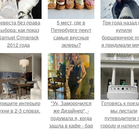
евеста без права
5 мест, где в
Три года назад
выбора: как показ
Петербурге пекут
купили
Samuel Cirnansck
самые вкусные
борщевичное п
2012 года
эклеры?
и придумали меч
ревратил подиум
 манифест против
принуждения.
пишите интерьер
"Ух, Заморочился
Готовясь к поез
ухни в 2-3 словах.
же Дизайнер", -
мы листали
подумала я, когда
путеводители 
зашла в кафе - бар
городу и наткну
"слезы березы".
на фотограф