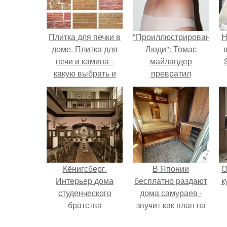
Плитка для печки в
"Проиллюстрированные
Н
доме. Плитка для
Люди": Томас
печи и камина -
майландер
какую выбрать и
превратил
какой лучше
солнечные ожоги в
п
обложить печь в
арт - объект.
в
доме.
Кёнигсберг.
В Японии
О
Интерьер дома
бесплатно раздают
к
студенческого
дома самураев -
братства
звучит как план на
"Германия".
новую жизнь.