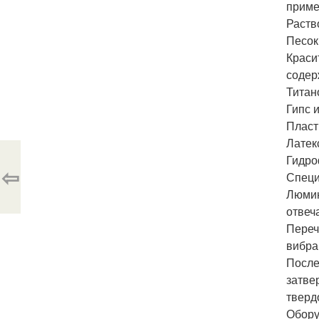
приме
Раств
Песок
Краси
содер
Титан
Гипс 
Пласт
Латек
Гидро
⇦
Специ
Люмин
отвеч
Переч
вибра
После
затве
тверд
Обору