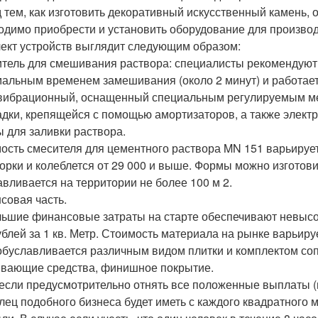
 тем, как изготовить декоративный искусственный камень,
одимо приобрести и установить оборудование для произво
ект устройств выглядит следующим образом:
тель для смешивания раствора: специалисты рекомендуют
альным временем замешивания (около 2 минут) и работает
вибрационный, оснащенный специальным регулируемым ме
дки, крепящейся с помощью амортизаторов, а также электр
 для заливки раствора.
ость смесителя для цементного раствора MN 151 варьирует
борки и колеблется от 29 000 и выше. Формы можно изготови
авливается на территории не более 100 м 2.
совая часть.
ьшие финансовые затраты на старте обеспечивают невысо
блей за 1 кв. Метр. Стоимость материала на рынке варьирует
обуславливается различным видом плитки и комплектом соп
вающие средства, финишное покрытие.
если предусмотрительно отнять все положенные выплаты (на
лец подобного бизнеса будет иметь с каждого квадратного 