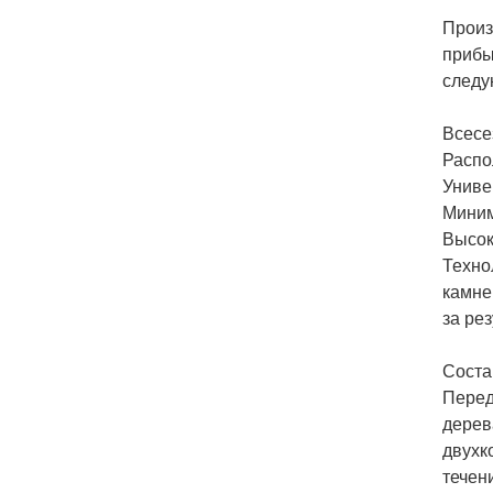
Произ
прибы
следу
Всесе
Распо
Униве
Миним
Высок
Техно
камне
за ре
Соста
Перед
дерев
двухк
течен