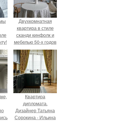
 мы
Двухкомнатная
квартира в стиле
оле
сканди кинфолк и
ту!
мебелью 50-х годов
в высотке на
котельнической.
дке,
Квартира
дипломата.
по
Дизайнер Татьяна
лись
Сорокина - Ильина
ию
создала