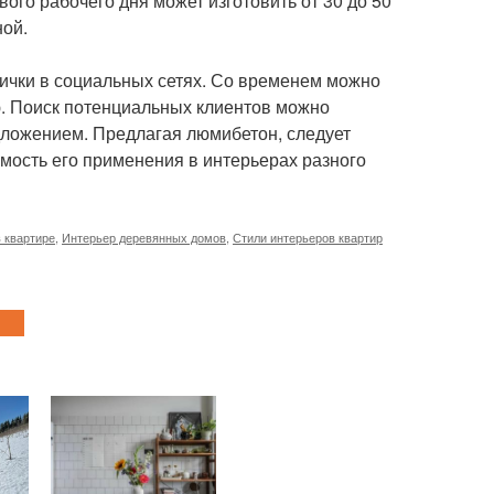
вого рабочего дня может изготовить от 30 до 50
ной.
нички в социальных сетях. Со временем можно
ю. Поиск потенциальных клиентов можно
дложением. Предлагая люмибетон, следует
мость его применения в интерьерах разного
в квартире
,
Интерьер деревянных домов
,
Стили интерьеров квартир