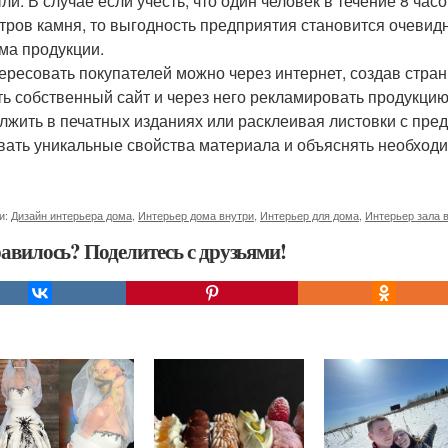
ли. В случае если учесть, что один человек в течение 8 часо
етров камня, то выгодность предприятия становится очевид
ма продукции.
ересовать покупателей можно через интернет, создав стра
ть собственный сайт и через него рекламировать продукци
лжить в печатных изданиях или расклеивая листовки с пре
вать уникальные свойства материала и объяснять необходи
и:
Дизайн интерьера дома
,
Интерьер дома внутри
,
Интерьер для дома
,
Интерьер зала 
авилось? Поделитесь с друзьями!