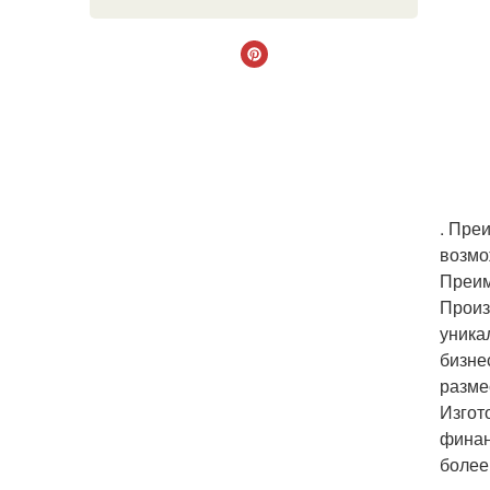
. Пре
возмо
Преим
Произ
уника
бизне
размес
Изгот
финан
более