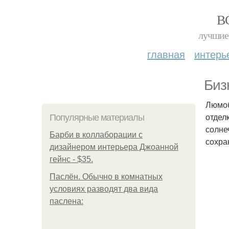
В
лучшие 
главная
интерь
Биз
Люмоб
отдел
Популярные материалы
солне
Барби в коллаборации с
сохра
дизайнером интерьера Джоанной
гейнс - $35.
Паслён. Обычно в комнатных
условиях разводят два вида
паслена: