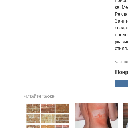
прибы
кв. М
Рекла
Заинт
созда
продо
указы
стиля.
Категори
Понр
Читайте также