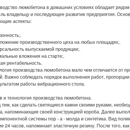
водство люмобетона в домашних условиях обладает рядо
ль владельцу и последующее развитие предприятия. Осно
ющие аспекты:
зонность;.
ложение производственного цеха на любых площадях;.
рсальность выпускаемой продукции;.
альные вложения на старте;.
ая рентабельность.
логия производства люмобетона мало чем отличается от пр
й. Важно соблюдать порядок выполнения работ, пропорции,
зультатом работы вибрационного стола.
в и технология производства люмобетона.
 тем, как сделать светящиеся камни своими руками, необх
а, напоминающие своей конструкцией короба. Далее выпол
омпонентной системы пор - а - молда и синтетика. Вид по
ие 24 часов, напоминает эластичную резину. После того, ка