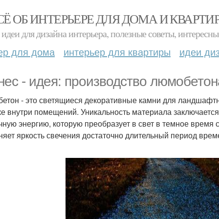
СЁ ОБ ИНТЕРЬЕРЕ ДЛЯ ДОМА И КВАРТИ
идеи для дизайна интерьера, полезные советы, интересны
ер для дома
интерьер для квартиры
идеи ди
нес - идея: производство люмобетон
етон - это светящиеся декоративные камни для ландшафтн
ке внутри помещений. Уникальность материала заключается в
чную энергию, которую преобразует в свет в темное время с
няет яркость свечения достаточно длительный период врем