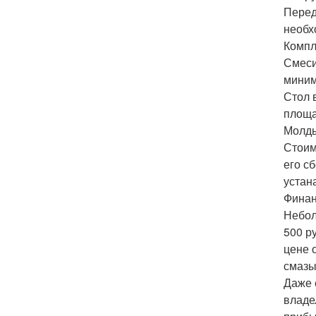
Перед
необх
Компл
Смеси
миним
Стол 
площа
Молды
Стоим
его с
устан
Финан
Небол
500 ру
цене 
смазы
Даже 
владе