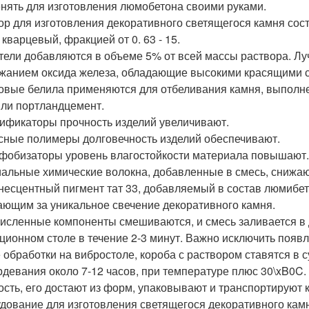
нять для изготовления люмобетона своими руками.
ор для изготовления декоративного светящегося камня сос
 кварцевый, фракцией от 0. 63 - 15.
тели добавляются в объеме 5% от всей массы раствора. Л
жанием оксида железа, обладающие высокими красящими с
овые белила применяются для отбеливания камня, выполне
или портландцемент.
ификаторы прочность изделий увеличивают.
сные полимеры долговечность изделий обеспечивают.
фобизаторы уровень влагостойкости материала повышают.
альные химические волокна, добавленные в смесь, снижают
есцентный пигмент тат 33, добавляемый в состав люмибет
ающим за уникальное свечение декоративного камня.
исленные компоненты смешиваются, и смесь заливается в
ционном столе в течение 2-3 минут. Важно исключить появ
 обработки на вибростоле, короба с раствором ставятся в
рдевания около 7-12 часов, при температуре плюс 30\xB0C.
ость, его достают из форм, упаковывают и транспортируют 
дование для изготовления светящегося декоративного кам