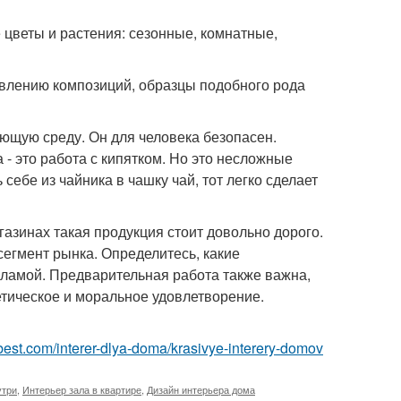
цветы и растения: сезонные, комнатные,
авлению композиций, образцы подобного рода
ающую среду. Он для человека безопасен.
- это работа с кипятком. Но это несложные
себе из чайника в чашку чай, тот легко сделает
азинах такая продукция стоит довольно дорого.
сегмент рынка. Определитесь, какие
екламой. Предварительная работа также важна,
тетическое и моральное удовлетворение.
ru-best.com/interer-dlya-doma/krasivye-interery-domov
утри
,
Интерьер зала в квартире
,
Дизайн интерьера дома