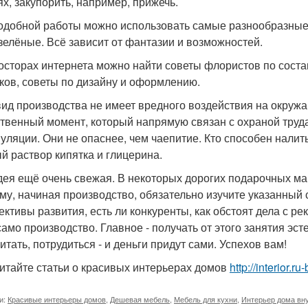
ях, закупорить, например, прижечь.
одобной работы можно использовать самые разнообразные 
зелёные. Всё зависит от фантазии и возможностей.
осторах интернета можно найти советы флористов по сост
ков, советы по дизайну и оформлению.
вид производства не имеет вредного воздействия на окруж
твенный момент, который напрямую связан с охраной труда 
уляции. Они не опаснее, чем чаепитие. Кто способен налить 
й раствор кипятка и глицерина.
дея ещё очень свежая. В некоторых дорогих подарочных маг
му, начиная производство, обязательно изучите указанный 
ективы развития, есть ли конкуренты, как обстоят дела с р
 само производство. Главное - получать от этого занятия эс
итать, потрудиться - и деньги придут сами. Успехов вам!
итайте статьи о красивых интерьерах домов
http://interior.
и:
Красивые интерьеры домов
,
Дешевая мебель
,
Мебель для кухни
,
Интерьер дома вн