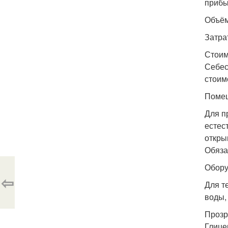
прибы
Объём
Затра
Стоим
Себес
стоим
Поме
Для п
естес
откры
Обяза
Обору
⇦
Для т
воды,
Прозр
Глице