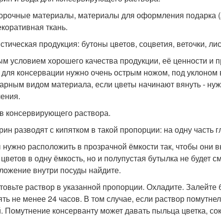
орочные материалы, материалы для оформления подарка (л
екоративная ткань.
стическая продукция: бутоны цветов, соцветия, веточки, лис
м условием хорошего качества продукции, её ценности и п
 для консервации нужно очень острым ножом, под уклоном 
варным видом материала, если цветы начинают вянуть - ну
ения.
в консервирующего раствора.
рин разводят с кипятком в такой пропорции: на одну часть г
 нужно расположить в прозрачной ёмкости так, чтобы они в
 цветов в одну ёмкость, но и полупустая бутылка не будет 
ложение внутри посуды найдите.
товьте раствор в указанной пропорции. Охладите. Залейте 
ять не менее 24 часов. В том случае, если раствор помутнел
. Помутнение консерванту может давать пыльца цветка, сок 