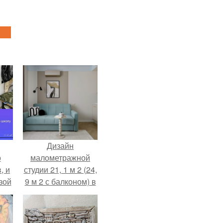
Дизайн
о
малометражной
, и
студии 21, 1 м 2 (24,
зой
9 м 2 с балконом) в
ы.
Краснодаре.