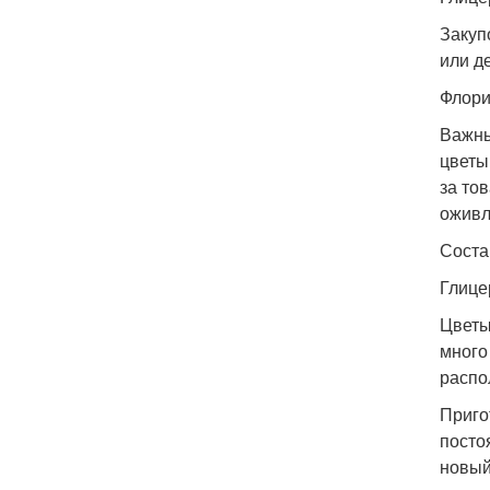
Закуп
или д
Флори
Важны
цветы
за то
оживл
Соста
Глице
Цветы
много
распо
Приго
посто
новый