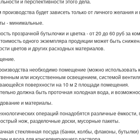
льности и перспективности этого дела.
 производства будет зависеть только от личного желания и
ты - минимальные.
ость прозрачной бутылочки и цветка - от 20 до 60 руб за ком
тоимость одного экземпляра продукции может быть снижена
ости цветов и других расходных материалов.
щение.
роизводства необходимо помещение (можно использовать к
твенным или искусственным освещением, системой вентиля
вающейся поверхности на 10 м 2 площади помещения.
тельно должна быть проточная холодная вода, и возможнос
дование и материалы.
ехнологических операций понадобятся различные ёмкости, 
 острый нож, разделочные доски, мусорные пакеты.
ачная стеклянная посуда (банки, колбы, флаконы, бутылки
рин и вода для консервирующего раствора.