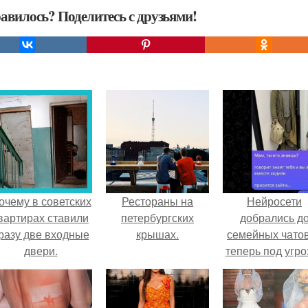
авилось? Поделитесь с друзьями!
очему в советских
Рестораны на
Нейросети
вартирах ставили
петербургских
добрались д
разу две входные
крышах.
семейных чатов
двери.
теперь под угро
мамины нерв