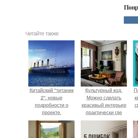
Понр
Читайте также
Китайский "титаник
Культурный код.
П
2": новые
Можно сделать
к
подробности о
красивый интерьер
с
проекте.
практически где
угодно.