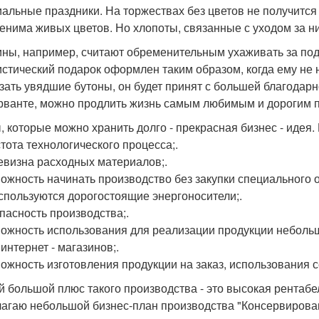
альные праздники. На торжествах без цветов не получится
енима живых цветов. Но хлопоты, связанные с уходом за н
ны, например, считают обременительным ухаживать за по
стический подарок оформлен таким образом, когда ему не н
зать увядшие бутоны, он будет принят с большей благодар
рванте, можно продлить жизнь самым любимым и дорогим 
, которые можно хранить долго - прекрасная бизнес - идея.
стота технологического процесса;.
евизна расходных материалов;.
можность начинать производство без закупки специального 
используются дорогостоящие энергоносители;.
опасность производства;.
можность использования для реализации продукции небольш
интернет - магазинов;.
можность изготовления продукции на заказ, использования с
 большой плюс такого производства - это высокая рентабе
агаю небольшой бизнес-план производства "Консервирован