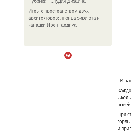
Рубрика: "Студия Дизайна".
Игры с пространством двух
архитекторов: японца эири ота и
канадки Ирен гардпуа.
. И п
Каждо
Сколь
новей
При с
горды
и при