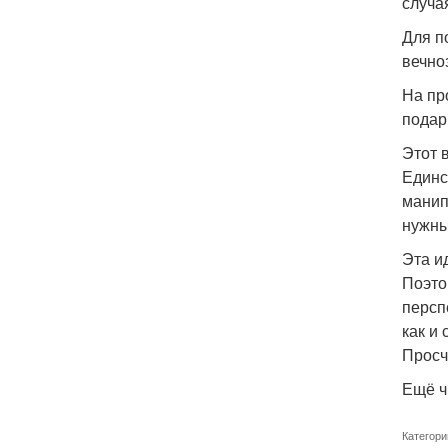
случа
Для п
вечно
На пр
подар
Этот 
Единс
манип
нужны
Эта и
Поэто
персп
как и
Просч
Ещё ч
Категори