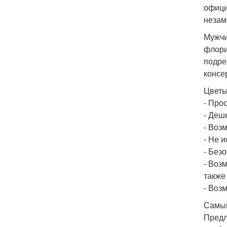
офици
незам
Мужчи
флори
подре
консе
Цветы
- Про
- Деш
- Воз
- Не 
- Без
- Воз
также 
- Воз
Самый
Предл