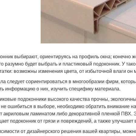
онник выбирают, ориентируясь на профиль окна; конечно ж
 то разумно будет выбрать и пластиковый подоконник. У тако
татки: возможны изменения цвета, от избыточной влаги он 
ла следует сориентироваться в многообразии фирм, котор
ть информацию о них, изучить специфику материала.
иковые подоконники высокого качества прочны, экологичны,
 не ошибиться в выборе, необходимо обратить внимание н
т акриловым ламинатом либо декоративной пленкой ПВХ. Эт
ает подоконник от грязи и повреждений, а также улучшает 
исимости от дизайнерского решения вашей квартиры, можно