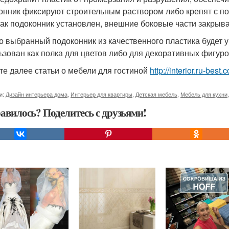
онник фиксируют строительным раствором либо крепят с п
 как подоконник установлен, внешние боковые части закрыв
о выбранный подоконник из качественного пластика будет 
ьзован как полка для цветов либо для декоративных фигуро
те далее статьи о мебели для гостиной
http://interior.ru-bes
и:
Дизайн интерьера дома
,
Интерьер для квартиры
,
Детская мебель
,
Мебель для кухни
авилось? Поделитесь с друзьями!