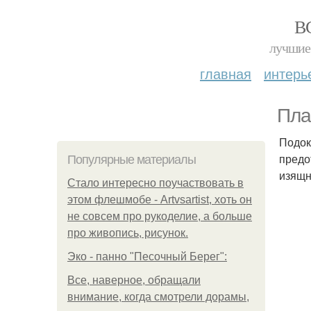
В
лучшие 
главная
интерь
Пла
Подок
предо
Популярные материалы
изящн
Стало интересно поучаствовать в
этом флешмобе - Artvsartist, хоть он
не совсем про рукоделие, а больше
про живопись, рисунок.
Эко - панно "Песочный Берег":
Все, наверное, обращали
внимание, когда смотрели дорамы,