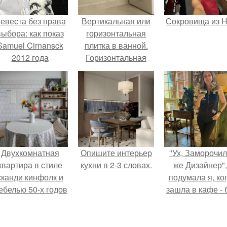
евеста без права
Вертикальная или
Сокровища из Ho
выбора: как показ
горизонтальная
Samuel Cirnansck
плитка в ванной.
2012 года
Горизонтальная
ревратил подиум
или вертикальная
 манифест против
укладка плитки: так
принуждения.
ли это важно
Двухкомнатная
Опишите интерьер
"Ух, Заморочи
квартира в стиле
кухни в 2-3 словах.
же Дизайнер",
сканди кинфолк и
подумала я, ко
ебелью 50-х годов
зашла в кафе - 
в высотке на
"слезы березы
котельнической.