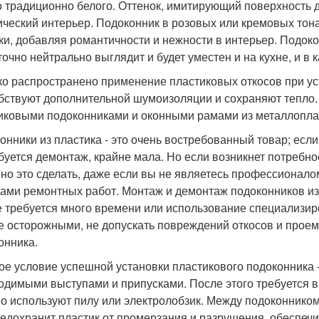
о традиционно белого. Оттенок, имитирующий поверхность 
ический интерьер. Подоконник в розовых или кремовых тона
ки, добавляя романтичности и нежности в интерьер. Подок
очно нейтрально выглядит и будет уместен и на кухне, и в к
о распространено применение пластиковых откосов при ус
бствуют дополнительной шумоизоляции и сохраняют тепло. 
иковыми подоконниками и оконными рамами из металлопла
онники из пластика - это очень востребованный товар; если 
буется демонтаж, крайне мала. Но если возникнет потребно
но это сделать, даже если вы не являетесь профессионало
ами ремонтных работ. Монтаж и демонтаж подоконников из 
е требуется много времени или использование специализир
е осторожными, не допускать повреждений откосов и проема
онника.
ое условие успешной установки пластикового подоконника -
одимыми выступами и припусками. После этого требуется в
о используют пилу или электролобзик. Между подоконником
редохранит пластик от промерзания и разрушения, обеспе