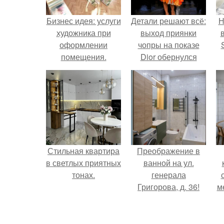
Бизнес идея: услуги
Детали решают всё:
Н
художника при
выход приянки
оформлении
чопры на показе
помещения.
Dior обернулся
шквалом критики
п
из-за небрежного
в
пошива.
Стильная квартира
Преображение в
в светлых приятных
ванной на ул.
тонах.
генерала
Григорова, д. 36!
м