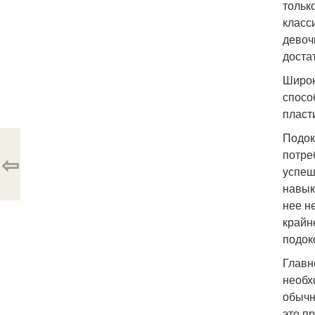
тольк
класс
девоч
достат
Широк
спосо
пласт
Подок
потре
⇦
успеш
навык
нее н
крайн
подок
Главн
необх
обычн
это п