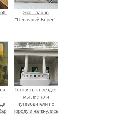
ff.
Эко - панно
"Песочный Берег":
лся
Готовясь к поездке,
 -
мы листали
гда
путеводители по
бар
городу и наткнулись
".
на фотографию
белого дворца.