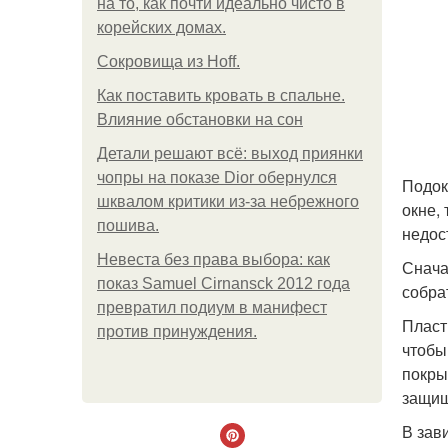
на то, как почти идеально чисто в
корейских домах.
Сокровища из Hoff.
Как поставить кровать в спальне.
Влияние обстановки на сон
Детали решают всё: выход приянки
чопры на показе Dior обернулся
Подок
шквалом критики из-за небрежного
окне,
пошива.
недос
Невеста без права выбора: как
Снача
показ Samuel Cirnansck 2012 года
собра
превратил подиум в манифест
Пласт
против принуждения.
чтобы
покры
защищ
В зав