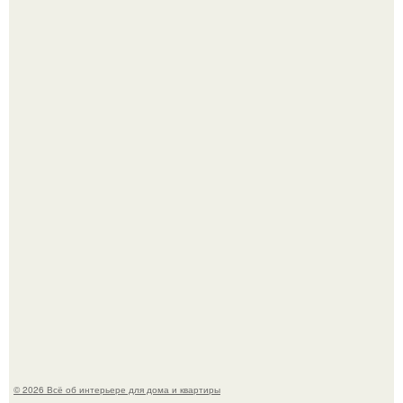
"Проиллюстрированные Люди": Томас майландер
превратил солнечные ожоги в арт - объект.
69-Летний житель Италии создал фальшивый античный
амфитеатр и долгое время успешно выдавал его за
настоящее историческое наследие.
© 2026 Всё об интерьере для дома и квартиры