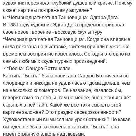
художник переживал глубокий душевный кризис. Почему
сюжет картины по-прежнему актуален?
6 "Четырнадцатилетняя Танцовщица" Эдгара Дега.
В 1881 году художник Эдгар Дега продемонстрировал
свое новое творение - восковую скульптуру
"Четырнадцатилетняя Танцовщица". Когда она впервые
была показана на выставке, зрители пришли в ужас. Со
временем восприятие изменилось. Сегодня это одно из
самых любимых скульптурных произведений.
7 "Весна" Сандро Боттичелли.
Картина "Весна" была написана Сандро Боттичелли во
Флоренции и никогда не удалялась от дома дальше, чем
на несколько километров. Ее название, казалось бы,
говорит само за себя, и, тем не менее, оно не объясняет
скрытых в ней тайн. Какой же все-таки смысл в этой
картине заложен? Это праздник вседозволенности?
Художественный вымысел или урок ботаники? Но какая
бы идея не была заключена в картине "Весна", она
имеет странную власть над людьми.