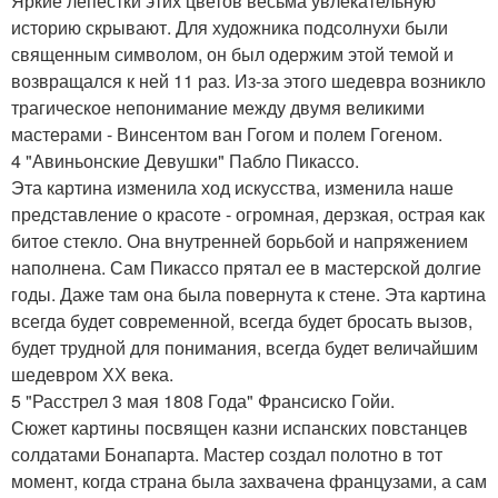
Яркие лепестки этих цветов весьма увлекательную
историю скрывают. Для художника подсолнухи были
священным символом, он был одержим этой темой и
возвращался к ней 11 раз. Из-за этого шедевра возникло
трагическое непонимание между двумя великими
мастерами - Винсентом ван Гогом и полем Гогеном.
4 "Авиньонские Девушки" Пабло Пикассо.
Эта картина изменила ход искусства, изменила наше
представление о красоте - огромная, дерзкая, острая как
битое стекло. Она внутренней борьбой и напряжением
наполнена. Сам Пикассо прятал ее в мастерской долгие
годы. Даже там она была повернута к стене. Эта картина
всегда будет современной, всегда будет бросать вызов,
будет трудной для понимания, всегда будет величайшим
шедевром ХХ века.
5 "Расстрел 3 мая 1808 Года" Франсиско Гойи.
Сюжет картины посвящен казни испанских повстанцев
солдатами Бонапарта. Мастер создал полотно в тот
момент, когда страна была захвачена французами, а сам