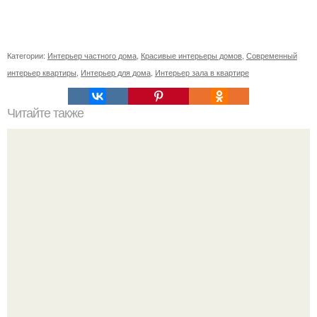
Категории:
Интерьер частного дома
,
Красивые интерьеры домов
,
Современный
интерьер квартиры
,
Интерьер для дома
,
Интерьер зала в квартире
Читайте также
5 простых способов, которые помогут свести к минимуму
наш экологический след.