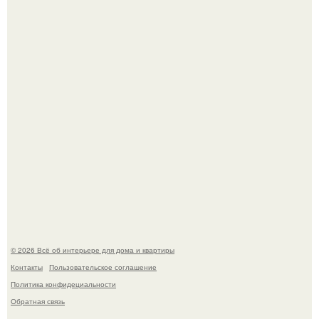
Литературная Москва. Дома - музеи писателей.
Это жилой комплекс в Париже, в пригороде нуази - ле -
гран.
© 2026 Всё об интерьере для дома и квартиры
Контакты
Пользовательское соглашение
Политика конфидециальности
Обратная связь