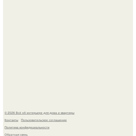
Среди сосен. Этот дом словно вырос среди деревьев, и
жизнь здесь течет в собственном ритме - спокойно, без
спешки и лишнего шума.
Откуда у дизайнера так много идей?
© 2026 Всё об интерьере для дома и квартиры
Контакты
Пользовательское соглашение
Политика конфидециальности
Обратная связь