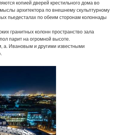
ляются копией дверей крестильного дома во
Замыслы архитектора по внешнему скульптурному
ых пьедесталах по обеим сторонам колоннады
ких гранитных колонн пространство зала
упол парит на огромной высоте.
м, а. Ивановым и другими известными
.