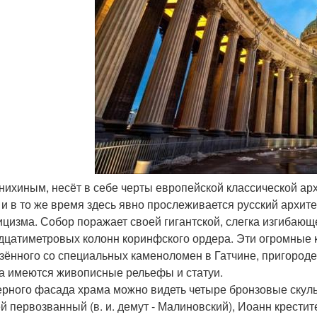
онихиным, несёт в себе черты европейской классической арх
 и в то же время здесь явно прослеживается русский архите
ицизма. Собор поражает своей гигантской, слегка изгибающе
дцатиметровых колонн коринфского ордера. Эти огромные 
зённого со специальных каменоломен в Гатчине, пригород
а имеются живописные рельефы и статуи.
ерного фасада храма можно видеть четыре бронзовые скульп
й первозванный (в. и. демут - Малиновский), Иоанн крестител