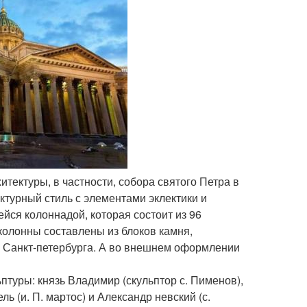
итектуры, в частности, собора святого Петра в
ктурный стиль с элементами эклектики и
йся колоннадой, которая состоит из 96
колонны составлены из блоков камня,
е Санкт-петербурга. А во внешнем оформлении
туры: князь Владимир (скульптор с. Пименов),
ь (и. П. мартос) и Александр невский (с.