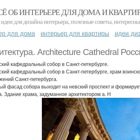
СЁ ОБ ИНТЕРЬЕРЕ ДЛЯ ДОМА И КВАРТИ
идеи для дизайна интерьера, полезные советы, интересны
ер для дома
интерьер для квартиры
идеи ди
итектура. Architecture Cathedral Рос
ский кафедральный собор в Санкт-петербурге.
ский кафедральный собор в Санкт-петербурге, храм воинс
жений Санкт-петербурга.
ый фасад собора выходит на невский проспект и формируе
а. Здание храма, задуманное архитектором а. Н