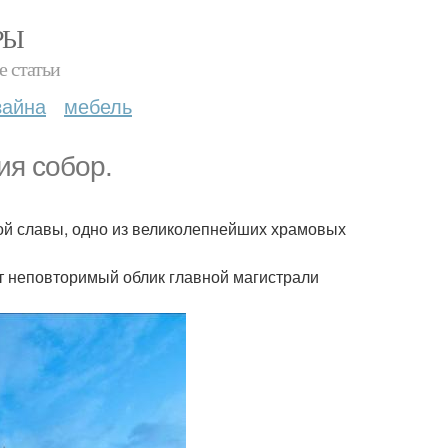
РЫ
е статьи
зайна
мебель
сия собор.
кой славы, одно из великолепнейших храмовых
т неповторимый облик главной магистрали