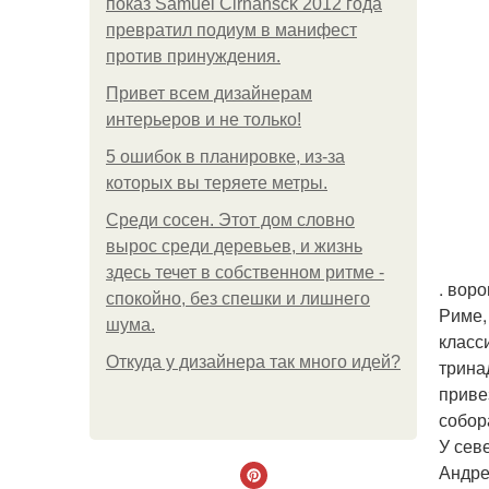
показ Samuel Cirnansck 2012 года
превратил подиум в манифест
против принуждения.
Привет всем дизайнерам
интерьеров и не только!
5 ошибок в планировке, из-за
которых вы теряете метры.
Среди сосен. Этот дом словно
вырос среди деревьев, и жизнь
здесь течет в собственном ритме -
. вор
спокойно, без спешки и лишнего
Риме,
шума.
класс
Откуда у дизайнера так много идей?
трина
приве
собор
У сев
Андре