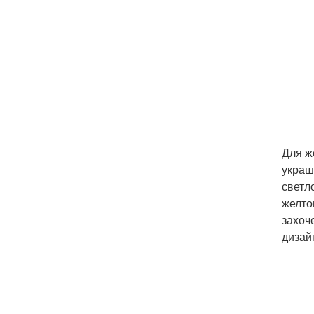
Для ж
украш
светл
желто
захоч
дизай