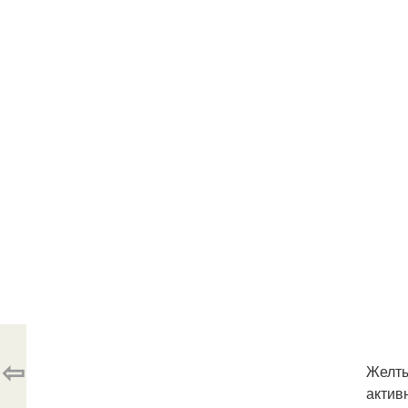
⇦
Желты
актив