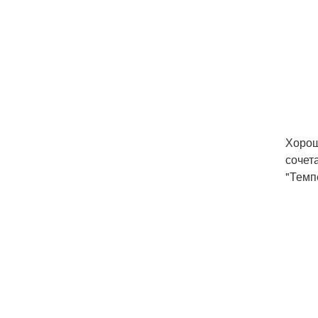
Хорош
сочет
"Темп