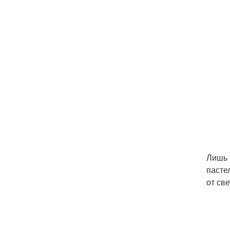
Лишь 
пасте
от св