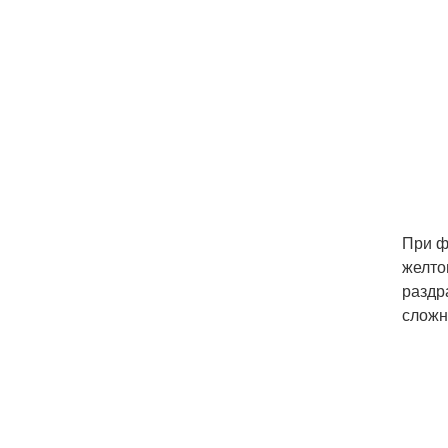
При ф
желто
раздр
сложн