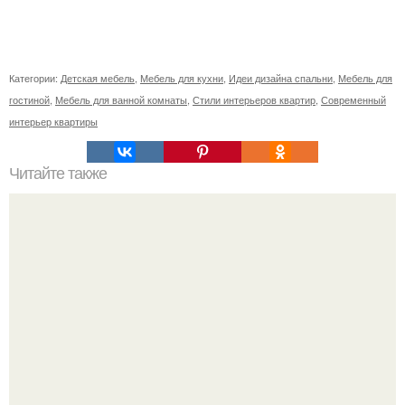
Категории:
Детская мебель
,
Мебель для кухни
,
Идеи дизайна спальни
,
Мебель для
гостиной
,
Мебель для ванной комнаты
,
Стили интерьеров квартир
,
Современный
интерьер квартиры
Читайте также
Тепло без батарей.