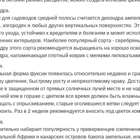
дра.
 для садоводов средней полосы считается дихондра ампель
, изгородях и любых других вертикальных поверхностях. Эт
го ухода, устойчиво к вредителям и болезням и может испо
енних интерьеров. Наиболее популярный сорта - серебряны
дру этого сорта рекомендуется выращивать на хорошо осв
дра, напоминающая плотный коврик с мелкими лиловатыми
я.
ьная форма фуксии появилась относительно недавно и сра
ву цветения, быстрому росту и неприхотливому нраву. Дост
ке в защищенном от прямых солнечных лучей месте и не на
ной ком в горшке с цветком все время должен быть влажн
щать с опрыскиванием, старые оголившиеся ветви следует о
коить. Раз в 2 недели рекомендуется вносить под цветок к
а.
ительно набирает популярность у приверженцев озеленени
альной Африки и канарских островов бакопа ампельная, или