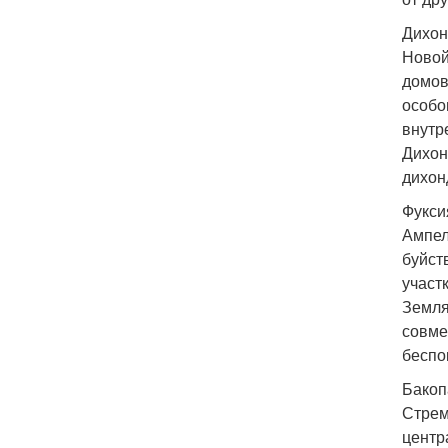
Дихон
Новой
домов
особо
внутр
Дихон
дихон
Фукси
Ампел
буйст
участ
Земля
совме
беспо
Бакоп
Стрем
центр