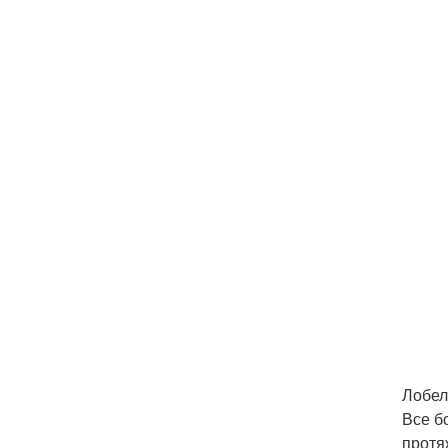
Лобел
Все б
протя