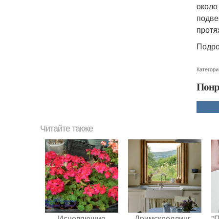
около
подве
протя
Подро
Категори
Понр
Читайте также
Исцеляющие
Дримскроллинг -
"