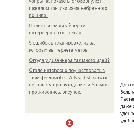
чопры на показе Dior обернулся
шквалом критики из-за небрежного
пошива.
Привет всем дизайнерам
интерьеров и не только!
5 ошибок в планировке, из-за
которых вы теряете метры.
Откуда у дизайнера так много идей?
Стало интересно поучаствовать в
этом флешмобе - Artvsartist, хоть он
Для в
не совсем про рукоделие, а больше
белым
про живопись, рисунок.
Расте
даже 
удобр
удобр