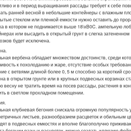
тливо и в период выращивания рассады требует к себе по
ать ранней весной в небольшие контейнеры с влажным пло
ытые стеклом или пленкой емкости нужно оставить до про
ха в котором не поднимается выше 18\xB0C. ампельную ло
йнерах или высадить в открытый грунт в слегка затененном 
озков будет исключена.
на.
ьная вербена обладает множеством достоинств, среди кот
чивость к похолоданию и жаре, отсутствие особых требовани
ние с ветвями длиной более 0, 5 м способно за короткий ср
на в открытом грунте или в крупных подвесных корзинах с
ю весну не тратить время на посев рассады, растения в ко
ить в светлом прохладном помещении.
ия.
ьная клубневая бегония снискала огромную популярность 
етричных листьев, разнообразием расцветок и обильным цв
дят в подвесных емкостях и вполне благополучно приживаю
уга бегонии разных расцветок, можно создать иллюзию фей