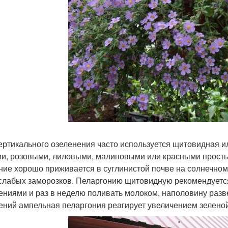
ертикального озеленения часто используется щитовидная 
и, розовыми, лиловыми, малиновыми или красными прост
ние хорошо приживается в суглинистой почве на солнечном 
слабых заморозков. Пеларгонию щитовидную рекомендуетс
ениями и раз в неделю поливать молоком, наполовину разв
ений ампельная пеларгония реагирует увеличением зеленой