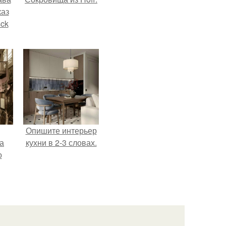
каз
sck
иум
тив
.
Опишите интерьер
а
кухни в 2-3 словах.
о