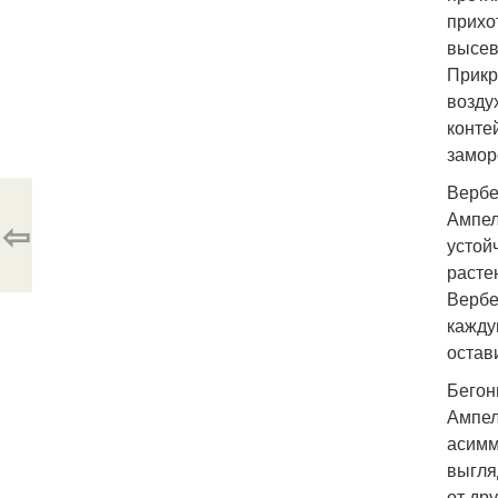
прихо
высев
Прикр
возду
конте
замор
Вербе
Ампел
⇦
устой
расте
Вербе
кажду
остав
Бегон
Ампел
асимм
выгля
от др