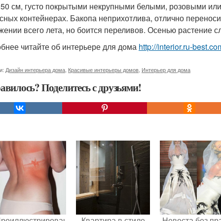
 50 см, густо покрытыми некрупными белыми, розовыми или
сных контейнерах. Бакопа неприхотлива, отлично переносит
жении всего лета, но боится переливов. Осенью растение сл
бнее читайте об интерьере для дома
http://interior.ru-best.
и:
Дизайн интерьера дома
,
Красивые интерьеры домов
,
Интерьер для дома
авилось? Поделитесь с друзьями!
Проиллюстрированные
Квартира в стиле
Невеста без пр