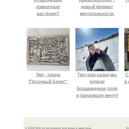
комнатные
новый формат
растения?
мечтательности.
с
Эко - панно
Три года назад мы
С
"Песочный Берег":
купили
в
борщевичное поле
и придумали мечту!
© 2026 Всё об интерьере для дома и квартиры
К