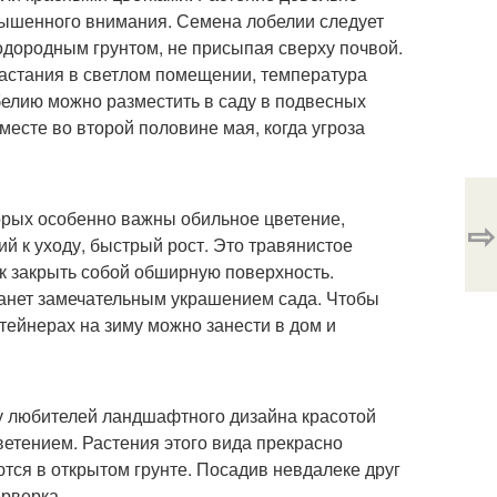
вышенного внимания. Семена лобелии следует
дородным грунтом, не присыпая сверху почвой.
растания в светлом помещении, температура
белию можно разместить в саду в подвесных
месте во второй половине мая, когда угроза
орых особенно важны обильное цветение,
⇨
й к уходу, быстрый рост. Это травянистое
ок закрыть собой обширную поверхность.
танет замечательным украшением сада. Чтобы
нтейнерах на зиму можно занести в дом и
у любителей ландшафтного дизайна красотой
етением. Растения этого вида прекрасно
тся в открытом грунте. Посадив невдалеке друг
ерверка.