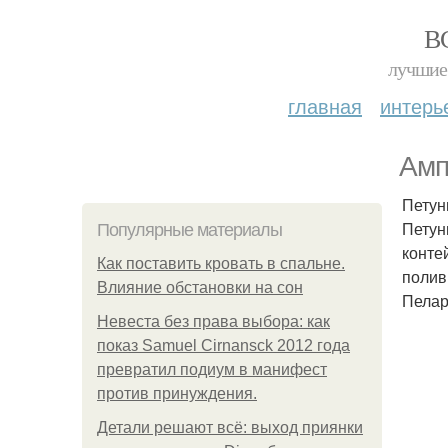
В
лучшие 
главная
интерь
Амп
Петун
Петун
Популярные материалы
конте
Как поставить кровать в спальне.
полив
Влияние обстановки на сон
Пелар
Невеста без права выбора: как
показ Samuel Cirnansck 2012 года
превратил подиум в манифест
против принуждения.
Детали решают всё: выход приянки