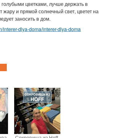
 голубыми цветками, лучше держать в
 жару и прямой солнечный свет, цветет на
едует заносить в дом.
com/interer-dlya-doma/interer-dlya-doma
ава
Сокровища из Hoff.