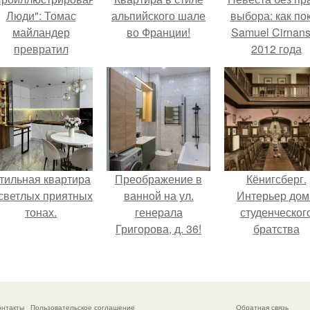
Люди": Томас
альпийского шале
выбора: как по
майландер
во Франции!
Samuel Cirnan
превратил
2012 года
олнечные ожоги в
превратил под
арт - объект.
в манифест про
принуждения
тильная квартира
Преображение в
Кёнигсберг.
 светлых приятных
ванной на ул.
Интерьер дом
тонах.
генерала
студенческог
Григорова, д. 36!
братства
"Германия".
онтакты
Пользовательское соглашение
Обратная связь