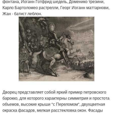
фонтана, Иоганн Готфрид шедель, Доменико трезини,
Карло Бартоломео растрелли, Георг Иоганн маттарнови,
Жан - батист леблон.
Дворец представляет собой яркий пример петровского
барокко, для которого характерны симметрия и простота
объемов, высокие крыши "с Переломом", двухцветная
окраска фасадов, мелкая расстекловка окон. Фасады