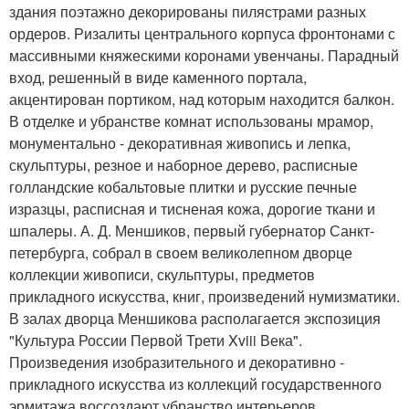
здания поэтажно декорированы пилястрами разных
ордеров. Ризалиты центрального корпуса фронтонами с
массивными княжескими коронами увенчаны. Парадный
вход, решенный в виде каменного портала,
акцентирован портиком, над которым находится балкон.
В отделке и убранстве комнат использованы мрамор,
монументально - декоративная живопись и лепка,
скульптуры, резное и наборное дерево, расписные
голландские кобальтовые плитки и русские печные
изразцы, расписная и тисненая кожа, дорогие ткани и
шпалеры. А. Д. Меншиков, первый губернатор Санкт-
петербурга, собрал в своем великолепном дворце
коллекции живописи, скульптуры, предметов
прикладного искусства, книг, произведений нумизматики.
В залах дворца Меншикова располагается экспозиция
"Культура России Первой Трети Xviii Века".
Произведения изобразительного и декоративно -
прикладного искусства из коллекций государственного
эрмитажа воссоздают убранство интерьеров