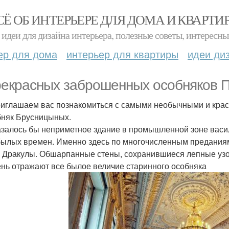
СЁ ОБ ИНТЕРЬЕРЕ ДЛЯ ДОМА И КВАРТИ
идеи для дизайна интерьера, полезные советы, интересны
ер для дома
интерьер для квартиры
идеи ди
рекрасных заброшенных особняков П
иглашаем вас познакомиться с самыми необычными и кра
бняк Брусницыных.
азалось бы неприметное здание в промышленной зоне васил
былых времен. Именно здесь по многочисленным преданиям
 Дракулы. Обшарпанные стены, сохранившиеся лепные узо
ень отражают все былое величие старинного особняка