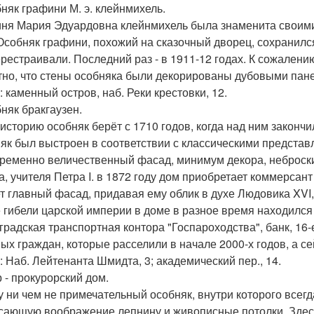
бняк графини М. э. клейнмихель.
ня Мария Эдуардовна клейнмихель была знаменита своими 
 Особняк графини, похожий на сказочный дворец, сохранился
ерестраивали. Последний раз - в 1911-12 годах. К сожалени
тно, что стены особняка были декорированы дубовыми пан
: каменный остров, наб. Реки крестовки, 12.
бняк бракгаузен.
историю особняк берёт с 1710 годов, когда над ним закончи
як был выстроен в соответствии с классическими представл
ременно величественный фасад, минимум декора, неброск
а, учителя Петра I. в 1872 году дом приобретает коммерсант
т главный фасад, придавая ему облик в духе Людовика XVI,
 гибели царской империи в доме в разное время находился
градская транспортная контора "Госпароходства", банк, 16-
ых граждан, которые расселили в начале 2000-х годов, а се
: Наб. Лейтенанта Шмидта, 3; академический пер., 14.
р - прокурорский дом.
у ни чем не примечательный особняк, внутри которого всегд
сающую воображение лепнину и живописные потолки. Здес