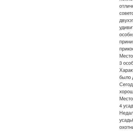
отлич
совет
двухэ
удиви
особн
прини
прико
Место
3 осо
Харак
было 
Сегод
хорош
Место
4 уса
Недал
усадь
охотн