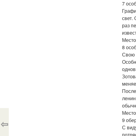
7 осо
Графи
свет.
раз п
извес
Место
8 осо
Свою 
Особн
однов
Зотов
меняе
После
ленин
обычн
Место
9 обе
⇦
С вид
потря