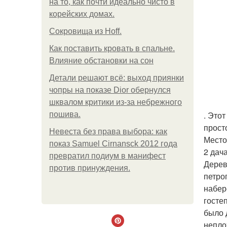
на то, как почти идеально чисто в
корейских домах.
Сокровища из Hoff.
Как поставить кровать в спальне.
Влияние обстановки на сон
Детали решают всё: выход приянки
чопры на показе Dior обернулся
шквалом критики из-за небрежного
. Это
пошива.
прост
Невеста без права выбора: как
Место
показ Samuel Cirnansck 2012 года
2 дач
превратил подиум в манифест
Дерев
против принуждения.
петро
набер
госте
было 
непло