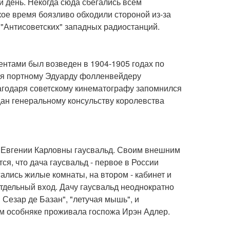
й день. Некогда сюда сбегались всем
кое время боязливо обходили стороной из-за
"Антисоветских" западных радиостанций.
ентами был возведен в 1904-1905 годах по
емя портному Эдуарду фолленвейдеру
агодаря советскому кинематографу запомнился
дан генеральному консульству королевства
а Евгении Карловны гаусвальд. Своим внешним
ся, что дача гаусвальд - первое в России
ались жилые комнаты, на втором - кабинет и
отдельный вход. Дачу гаусвальд неоднократно
 Сезар де Базан", "летучая мышь", и
ом особняке проживала госпожа Ирэн Адлер.