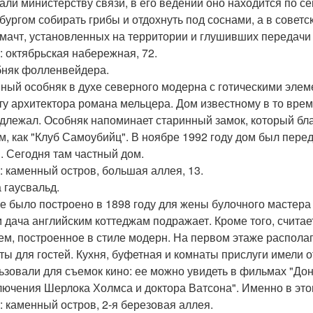
али министерству связи, в его ведении оно находится по се
бургом собирать грибы и отдохнуть под соснами, а в советс
мачт, установленных на территории и глушивших передачи 
: октябрьская набережная, 72.
бняк фолленвейдера.
ный особняк в духе северного модерна с готическими элем
ту архитектора романа мельцера. Дом известному в то вр
длежал. Особняк напоминает старинный замок, который бл
м, как "Клуб Самоубийц". В ноябре 1992 году дом был пере
. Сегодня там частный дом.
: каменный остров, большая аллея, 13.
а гаусвальд.
е было построено в 1898 году для жены булочного мастер
 дача английским коттеджам подражает. Кроме того, считает
ем, построенное в стиле модерн. На первом этаже располаг
ты для гостей. Кухня, буфетная и комнаты прислуги имели 
ьзовали для съемок кино: ее можно увидеть в фильмах "Дон
лючения Шерлока Холмса и доктора Ватсона". Именно в эт
: каменный остров, 2-я березовая аллея.