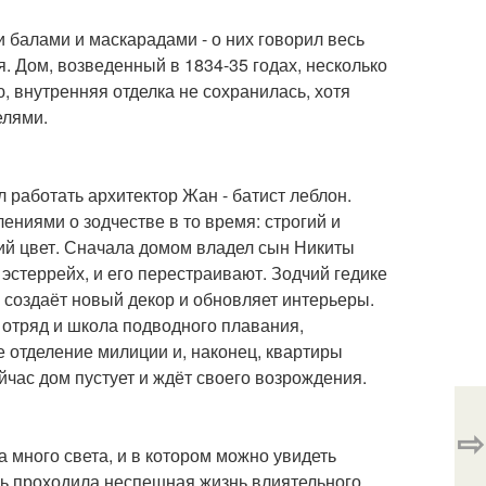
балами и маскарадами - о них говорил весь
. Дом, возведенный в 1834-35 годах, несколько
ю, внутренняя отделка не сохранилась, хотя
елями.
л работать архитектор Жан - батист леблон.
ениями о зодчестве в то время: строгий и
ий цвет. Сначала домом владел сын Никиты
 эстеррейх, и его перестраивают. Зодчий гедике
 создаёт новый декор и обновляет интерьеры.
 отряд и школа подводного плавания,
е отделение милиции и, наконец, квартиры
йчас дом пустует и ждёт своего возрождения.
⇨
а много света, и в котором можно увидеть
ь проходила неспешная жизнь влиятельного