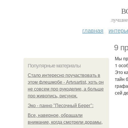
В
лучшие 
главная
интерь
9 п
Мы пр
1 осо
Популярные материалы
Это к
Стало интересно поучаствовать в
тайн 
этом флешмобе - Artvsartist, хоть он
графа
не совсем про рукоделие, а больше
сей д
про живопись, рисунок.
Эко - панно "Песочный Берег":
Все, наверное, обращали
внимание, когда смотрели дорамы,