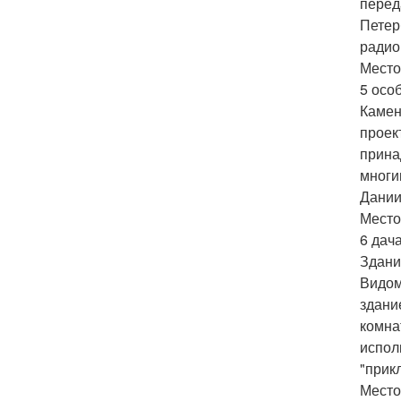
перед
Петер
радио
Место
5 осо
Камен
проек
прина
многи
Дании
Место
6 дач
Здани
Видом
здани
комна
испол
"прик
Место