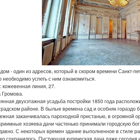
т дом - один из адресов, который в скором времени Санкт-п
о необходимо успеть с ним ознакомиться.
: кожевенная линия, 27.
а Громова.
янная двухэтажная усадьба постройки 1850 года расположи
градском районе. В былые времена сад и особняк гораздо б
ежная заканчивалась пароходной пристанью, в огромной ор
приимные хозяева дачи частенько принимали городскую бо
давно. С некоторых времен здание выполненное в стиле ран
хо сохранилось. Пустующая купеческая дача даже сегодня 