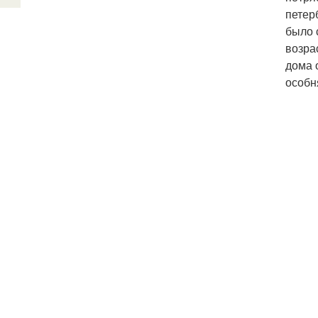
петер
было 
возра
дома 
особн