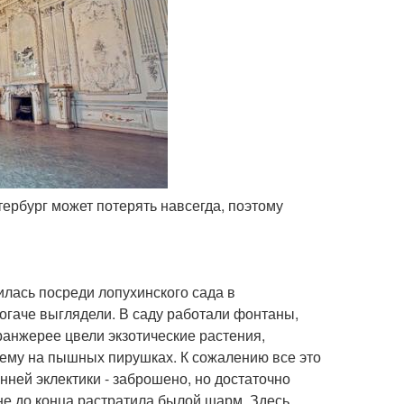
етербург может потерять навсегда, поэтому
лась посреди лопухинского сада в
огаче выглядели. В саду работали фонтаны,
анжерее цвели экзотические растения,
гему на пышных пирушках. К сожалению все это
ней эклектики - заброшено, но достаточно
не до конца растратила былой шарм. Здесь