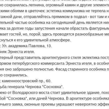
но сохранилась лепнина, огромный камин и другие элемент
скими обоями в цветочек: эстетика коммунизма не терпела 
тажной дачи, отправляйтесь прямиком в подвал - вот там 
тельной частью особняка на сегодняшний день является н
яка за долгие годы запустения начали обрастать фактурным
мает гостей, но, порой, здесь проводятся разнообразные 
снуться к его удивительной атмосфере.
: Ул. академика Павлова, 13.
бняк Эрнеста игеля.
терный представитель архитектурного стиля эклектика пост
домом петербургского коммерсанта Эрнеста игеля, в особн
ня оно заброшено полностью. Фасад старинного особняка п
о сохранились.
: каменноостровский пр., 60.
дьба генерала Чернова "Сосновка".
еко от Володарского моста стоит удивительное здание, по
бой "Сосновка", или дачей Чернова. В архитектуре особняк
ичьего замка, оконные проемы украшают невероятно эффек