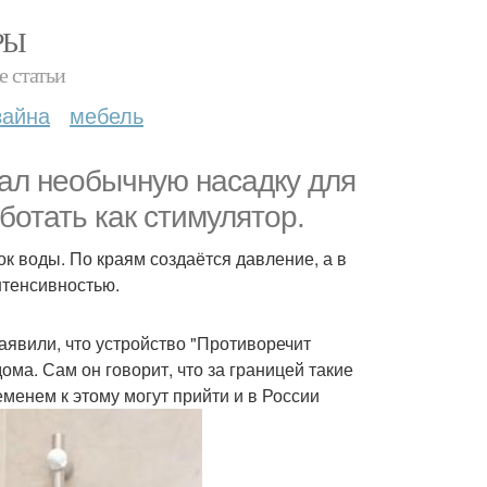
РЫ
е статьи
зайна
мебель
ал необычную насадку для
ботать как стимулятор.
ок воды. По краям создаётся давление, а в
нтенсивностью.
аявили, что устройство "Противоречит
ма. Сам он говорит, что за границей такие
еменем к этому могут прийти и в России