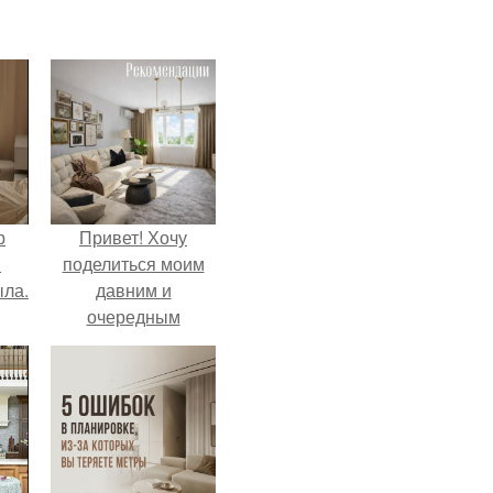
р
Привет! Хочу
и
поделиться моим
ыла.
давним и
очередным
неопубликованным
проектом.