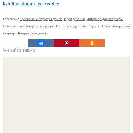
kvartiry/interer-dlya-kvartiry
Категории:
Красивые интерьеры домов
,
Идеи дизайна
,
Интерьер для квартиры
,
Современный интерьер квартиры
,
Интерьер деревянных домов
,
Стили интерьеров
квартир
,
Интерьер для дома
Читайте также
Как вырастить огурцы на подоконнике?