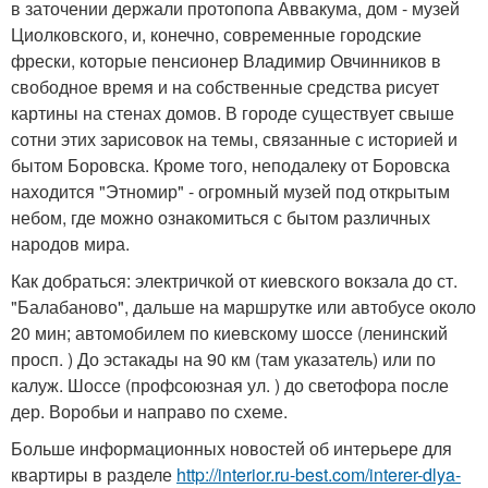
в заточении держали протопопа Аввакума, дом - музей
Циолковского, и, конечно, современные городские
фрески, которые пенсионер Владимир Овчинников в
свободное время и на собственные средства рисует
картины на стенах домов. В городе существует свыше
сотни этих зарисовок на темы, связанные с историей и
бытом Боровска. Кроме того, неподалеку от Боровска
находится "Этномир" - огромный музей под открытым
небом, где можно ознакомиться с бытом различных
народов мира.
Как добраться: электричкой от киевского вокзала до ст.
"Балабаново", дальше на маршрутке или автобусе около
20 мин; автомобилем по киевскому шоссе (ленинский
просп. ) До эстакады на 90 км (там указатель) или по
калуж. Шоссе (профсоюзная ул. ) до светофора после
дер. Воробьи и направо по схеме.
Больше информационных новостей об интерьере для
квартиры в разделе
http://interior.ru-best.com/interer-dlya-