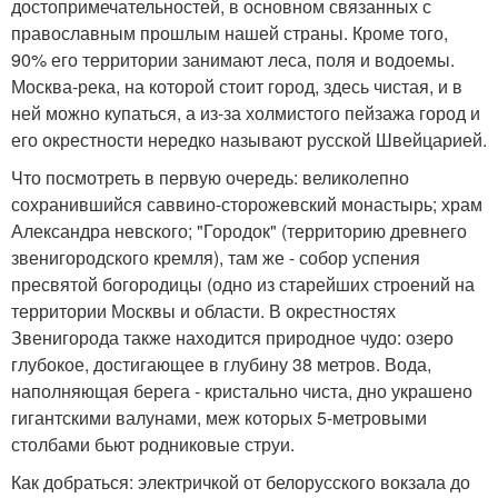
достопримечательностей, в основном связанных с
православным прошлым нашей страны. Кроме того,
90% его территории занимают леса, поля и водоемы.
Москва-река, на которой стоит город, здесь чистая, и в
ней можно купаться, а из-за холмистого пейзажа город и
его окрестности нередко называют русской Швейцарией.
Что посмотреть в первую очередь: великолепно
сохранившийся саввино-сторожевский монастырь; храм
Александра невского; "Городок" (территорию древнего
звенигородского кремля), там же - собор успения
пресвятой богородицы (одно из старейших строений на
территории Москвы и области. В окрестностях
Звенигорода также находится природное чудо: озеро
глубокое, достигающее в глубину 38 метров. Вода,
наполняющая берега - кристально чиста, дно украшено
гигантскими валунами, меж которых 5-метровыми
столбами бьют родниковые струи.
Как добраться: электричкой от белорусского вокзала до