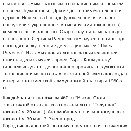
считается самым красивым и сохранившимся кремлем
во всем Подмосковье. Другие достопримечательности -
церковь Николы на Посаде (уникальное пятиглавое
сооружение, украшенное пятью ярусами кокошников),
комплекс богоявленского Старо-голутвина монастыря,
основанного Сергием Радонежским, музей пастилы, где
проводятся вкуснейшие дегустации, музей "Школа
Ремесел". Из самых новых достопримечательностей
стоит выделить музей - проект "Арт - Коммуналку":
галерею искусств, где постоянно проживают художники,
творящие прямо на глазах посетителей; здесь воссоздан
интерьер коломенской коммунальной квартиры 1960-х
гг.
Как добраться: автобусом 460 от "Выхино" или
электричкой от казанского вокзала до ст. "Голутвин"
(около 2 ч. 20 мин. ); Автомобилем по рязанскому шоссе
(около 1 ч. 30 мин. 3. Звенигород.
Город очень древний, поэтому в нем много исторических