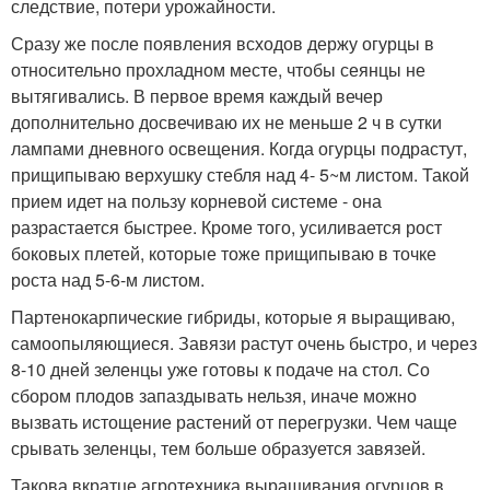
следствие, потери урожайности.
Сразу же после появления всходов держу огурцы в
относительно прохладном месте, чтобы сеянцы не
вытягивались. В первое время каждый вечер
дополнительно досвечиваю их не меньше 2 ч в сутки
лампами дневного освещения. Когда огурцы подрастут,
прищипываю верхушку стебля над 4- 5~м листом. Такой
прием идет на пользу корневой системе - она
разрастается быстрее. Кроме того, усиливается рост
боковых плетей, которые тоже прищипываю в точке
роста над 5-6-м листом.
Партенокарпические гибриды, которые я выращиваю,
самоопыляющиеся. Завязи растут очень быстро, и через
8-10 дней зеленцы уже готовы к подаче на стол. Со
сбором плодов запаздывать нельзя, иначе можно
вызвать истощение растений от перегрузки. Чем чаще
срывать зеленцы, тем больше образуется завязей.
Такова вкратце агротехника выращивания огурцов в