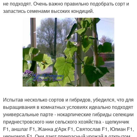
не подходят. Очень важно правильно подобрать сорт и
запастись семенами высоких кондиций.
Испытав несколько сортов и гибридов, убедился, что для
выращивания в комнатных условиях идеально подходят
универсальные парте - нокарпические гибриды селекции
приднестровского нии сельского хозяйства - щелкунчик
F1, аншлаг F1, Жанна д'Арк F1, Святослав F1, Юлиан F1,
черномор F1. Они дают прекрасный урожай в открытом