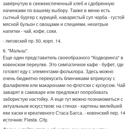
завёрнутую в свежеиспеченный хлеб и сдобренную
начинками по вашему выбору. Также в меню есть
сытный бургер с курицей, наваристый суп чорба - густой
мясной бульон с овощами и специями, нехитрые
напитки - чай, кофе, соки.
- лиговский пр. 50, корп. 14.
6. "Малыш".
Еще один представитель своеобразного "Кодворинга" в
ковенском переулке. Это симпатичное кафе - буфет, где
готовят еду с элементами фольклора. Здесь можно
очень бюджетно перекусить блинчиками вприкуску с
фалафелем или макаронами по-флотски с кускусом. Чай
заварят в самоваре или предложат попробовать
забористую настойку. А еще тут можно познакомиться с
актуальным искусством: на стенах - картины милейшей
еки хаски и креативного Стаса Багса. - ковенский пер. 14
источник: Fiesta. City.