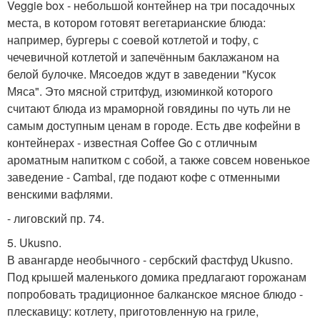
Veggie box - небольшой контейнер на три посадочных
места, в котором готовят вегетарианские блюда:
например, бургеры с соевой котлетой и тофу, с
чечевичной котлетой и запечённым баклажаном на
белой булочке. Мясоедов ждут в заведении "Кусок
Мяса". Это мясной стритфуд, изюминкой которого
считают блюда из мраморной говядины по чуть ли не
самым доступным ценам в городе. Есть две кофейни в
контейнерах - известная Coffee Go с отличным
ароматным напитком с собой, а также совсем новенькое
заведение - Cambal, где подают кофе с отменными
венскими вафлями.
- лиговский пр. 74.
5. Ukusno.
В авангарде необычного - сербский фастфуд Ukusno.
Под крышей маленького домика предлагают горожанам
попробовать традиционное балканское мясное блюдо -
плескавицу: котлету, приготовленную на гриле,