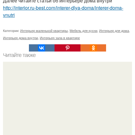
Далее читайте статьи об интерьере дома внутри
http://interior.ru-best.com/interer-dlya-doma/interer-doma-
vnutri
Категории:
Интерьер маленькой квартиры
,
Мебель для кухни
,
Интерьер для дома
,
Интерьер дома внутри
,
Интерьер зала в квартире
Читайте также
Домик из сказки - дача великого князя бориса
Владимировича.