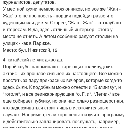
журналистов, депутатов.
У местной кухни немало поклонников, но все же "Жан -
Жак" это не про поесть - порции подойдут разве что
худеющим или детям. Скорее, "Жан - Жак" - это клуб по
интересам. И да, здесь отличный интерьер - этого у
места не отнять. А летом особенно радуют столики на
улицах - как в Париже.
Место: бул. Никитский, 12.
4. китайский летчик джао да.
Порой клубы напоминают стареющих голливудских
актрис - их прошлое сильнее их настоящего. Все можно
простить за пару прекрасных вечеров, которые когда-то
здесь были. К подобным можно отнести и "Билингву", и
"гоголя", и все реинкарнирующие "о. Г. и". "Летчик" все
еще собирает публику, но она настолько разношерстная,
что задерживаться стоит лишь в исключительных
случаях. Например, если хорошенько изучить программу
и действительно запланировать послушать, например,