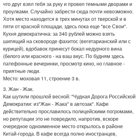
что друг взял тебя за руку и провел темными дворами и
проулками. Случайно забрести сюда почти невозможно.
Хотя место находится в трех минутах от тверской и в
пяти от красной площади, здесь пока еще "все Свои".
Кухня демократична: за 340 рублей можно взять
шипящий на сковороде фахитос (вегетарианский или с
курицей), вдобавок принесут бокал недурного вина
(белого или красного - на ваш вкус. По будням здесь
патефонные вечеринки, просмотр кино, но главное -
приятные люди.
Место: моховая 11, строение 3 в.
3. Жан - Жак.
Как шутили прошлой весной: "Чудная Дорога Российской
Демократии: из"Жан - Жака" в автозак". Кафе
действительно прославилось полицейскими погромами,
но репутации это не повредило, напротив, вскоре
очередное одноименное место открылось в районе
Китай-города. В кафе всегда полно иностранцев,