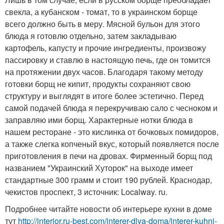
свекла, а кубанском - томат, то в украинском борще
всего должно быть в меру. Мясной бульон для этого
блюда я готовлю отдельно, затем закладываю
картофель, капусту и прочие ингредиенты, произвожу
пассировку и ставлю в настоящую печь, где он томится
на протяжении двух часов. Благодаря такому методу
готовки борщ не кипит, продукты сохраняют свою
структуру и выглядят в итоге более эстетично. Перед
самой подачей блюда я перекручиваю сало с чесноком и
заправляю ими борщ. Характерные нотки блюда в
нашем ресторане - это кислинка от бочковых помидоров,
а также слегка копченый вкус, который появляется после
приготовления в печи на дровах. Фирменный борщ под
названием "Украинский Хуторок" на выходе имеет
стандартные 300 грамм и стоит 190 рублей. Краснодар,
чекистов проспект, 3 источник: Localway. ru.
Подробнее читайте новости об интерьере кухни в доме
тут
http://interior.ru-best.com/interer-dlya-doma/interer-kuhni-