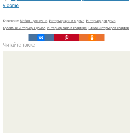
v-dome
Категории:
Мебель для кухни
,
Интерьер кухни в доме
,
Интерьер для дома
,
Красивые интерьеры домов
,
Интерьер зала в квартире
,
Стили интерьеров квартир
Читайте также
Рубрика - подсмотрено у звезд?