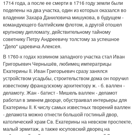
1714 года, а после ее смерти в 1716 году земли были
поделены на два участка, один из которых оказался во
владении Захара Даниловича мишукова, в будущем -
командующего балтийским флотом, а другой отошел
крупному дипломату, действительному тайному
советнику Петру Андреевичу толстому за успешное
"Дело" царевича Алексея.
В 1760-х годах хозяином западного участка стал Иван
Григорьевич Чернышёв, любимец императрицы
Екатерины II. Иван Григорьевич сразу занялся
устройством усадьбы, строительством дома он поручил
известному французскому архитектору ж. - б. валлен -
деламоту. Жан - батист - Мишель валлен - деламот
работал в зимнем дворце, обустраивал интерьеры для
Екатерины II. К числу самых известных творений валлен
- деламота можно отнести большой гостиный двор,
католический храм Св. Екатерины на невском проспекте,
малый эрмитаж, а также юсуповский дворец на