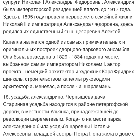
супруги Николая I Александры Федоровны. Александрия
была императорской резиденцией вплоть до 1917 года.
Здесь в 1895 году провели первое лето семейной жизни
Николай II и императрица Александра Федоровна, здесь
родился их единственный сын, цесаревич Алексей.
Капелла является одной из самых примечательных и
оригинальных построек дворцово-паркового ансамбля.
Она была возведена в 1829 - 1834 годах на месте,
выбранном самим императором Николаем I. автор
проекта - немецкий архитектор и художник Карл Фридрих
шинкель, строительством капеллы руководили
архитектор а. менелас, а после - и. шарлемань.
18. усадьба александрино. Чернышёва дача.
Старинная усадьба находится в районе петергофской
дороги, в местности Ульянка, принадлежавшей до
революции шереметевым. Когда-то на месте парка
александрино была усадьба царевны Натальи
Алексеевны, младшей сестры Петра I. она жила в доме с