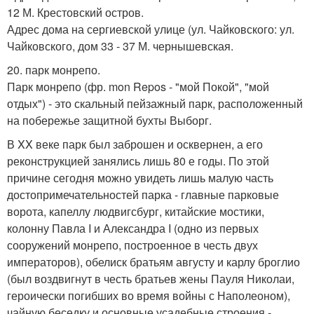
12 М. Крестовский остров.
Адрес дома на сергиевской улице (ул. Чайковского: ул.
Чайковского, дом 33 - 37 М. чернышевская.
20. парк монрепо.
Парк монрепо (фр. mon Repos - "мой Покой", "мой
отдых") - это скальный пейзажный парк, расположенный
на побережье защитной бухты Выборг.
В XX веке парк был заброшен и осквернен, а его
реконструкцией занялись лишь 80 е годы. По этой
причине сегодня можно увидеть лишь малую часть
достопримечательностей парка - главные парковые
ворота, капеллу людвигсбург, китайские мостики,
колонну Павла I и Александра I (одно из первых
сооружений монрепо, построенное в честь двух
императоров), обелиск братьям августу и карлу броглио
(был воздвигнут в честь братьев жены Пауля Николаи,
героически погибших во время войны с Наполеоном),
чайную беседку и основные усадебные строения -