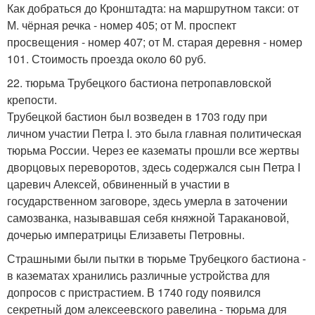
Как добраться до Кронштадта: на маршрутном такси: от
М. чёрная речка - номер 405; от М. проспект
просвещения - номер 407; от М. старая деревня - номер
101. Стоимость проезда около 60 руб.
22. тюрьма Трубецкого бастиона петропавловской
крепости.
Трубецкой бастион был возведен в 1703 году при
личном участии Петра I. это была главная политическая
тюрьма России. Через ее казематы прошли все жертвы
дворцовых переворотов, здесь содержался сын Петра I
царевич Алексей, обвиненный в участии в
государственном заговоре, здесь умерла в заточении
самозванка, называвшая себя княжной Таракановой,
дочерью императрицы Елизаветы Петровны.
Страшными были пытки в тюрьме Трубецкого бастиона -
в казематах хранились различные устройства для
допросов с пристрастием. В 1740 году появился
секретный дом алексеевского равелина - тюрьма для