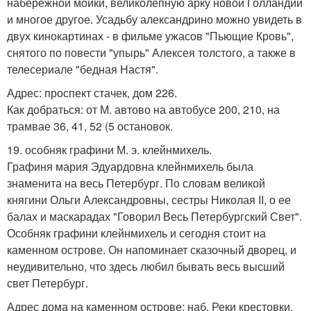
набережной мойки, великолепную арку новой Голландии
и многое другое. Усадьбу александрино можно увидеть в
двух кинокартинах - в фильме ужасов "Пьющие Кровь",
снятого по повести "упырь" Алексея толстого, а также в
телесериале "бедная Настя".
Адрес: проспект стачек, дом 226.
Как добраться: от М. автово на автобусе 200, 210, на
трамвае 36, 41, 52 (5 остановок.
19. особняк графини М. э. клейнмихель.
Графиня мария Эдуардовна клейнмихель была
знаменита на весь Петербург. По словам великой
княгини Ольги Александровны, сестры Николая II, о ее
балах и маскарадах "Говорил Весь Петербургский Свет".
Особняк графини клейнмихель и сегодня стоит на
каменном острове. Он напоминает сказочный дворец, и
неудивительно, что здесь любил бывать весь высший
свет Петербург.
Адрес дома на каменном острове: наб. Реки крестовки,