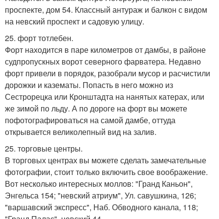
проспекте, дом 54. Классный антураж и балкон с видом
на невский проспект и садовую улицу.
25. форт тотлебен.
Форт находится в паре километров от дамбы, в районе
судпропускных ворот северного фарватера. Недавно
форт привели в порядок, разобрали мусор и расчистили
дорожки и казематы. Попасть в него можно из
Сестрорецка или Кронштадта на нанятых катерах, или
же зимой по льду. А по дороге на форт вы можете
пофотографироваться на самой дамбе, оттуда
открывается великолепный вид на залив.
25. торговые центры.
В торговых центрах вы можете сделать замечательные
фотографии, стоит только включить свое воображение.
Вот несколько интересных моллов: "Гранд Каньон",
Энгельса 154; "невский атриум", Ул. савушкина, 126;
"варшавский экспресс", Наб. Обводного канала, 118;
"Гранд Палас", невский 44.