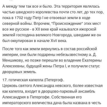
А между тем так все и было. Эта территория являлась
частью шведского королевства почти сто лет, до тех пор,
пока в 1702 году Петр I не отвоевал земли в ходе
северной войны. Впрочем, "Происхождение" этих мест
все же русское - в XII веке край назывался ижорской
землей господина великого Новгорода, шведами же он
был оккупирован в начале Xvii века.
После того как земли вернулись в состав российской
империи, они были подарены небезызвестному а. Д.
Меншикову, но позже перешли во владение Екатерины
Алексеевны, будущей жены Петра I, и получили статус
дворцовых земель.
17. готическая капелла (Петергоф.
Церковь святого Александра невского, более известная
как капелла, входит в дворцово-парковый ансамбль
Александрия в Петергофе. Собственная его
императорского величества дача была названа в честь