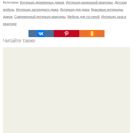
Категории:
Интерьер деревянных домов
,
Интерьер маленькой квартиры
,
Детская
мебель
,
Интерьер загородного дома
,
Интерьер для дома
,
Красивые интерьеры
домов
,
Современный интерьер квартиры
,
Мебель для гостиной
,
Интерьер зала в
квартире
Читайте также
Польза в хозяйстве от нашатырного спирта.