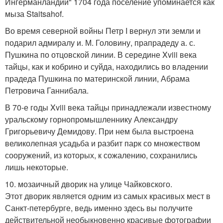
Ингерманландии" 1704 года поселение упоминается как
мыза Staitsahof.
Во время северной войны Петр I вернул эти земли и
подарил адмиралу и. М. Головину, прапрадеду а. с.
Пушкина по отцовской линии. В середине Xviii века
тайцы, как и кобрино и суйда, находились во владении
прадеда Пушкина по материнской линии, Абрама
Петровича Ганнибала.
В 70-е годы Xviii века тайцы принадлежали известному
уральскому горнопромышленнику Александру
Григорьевичу Демидову. При нем была выстроена
великолепная усадьба и разбит парк со множеством
сооружений, из которых, к сожалению, сохранились
лишь некоторые.
10. мозаичный дворик на улице Чайковского.
Этот дворик является одним из самых красивых мест в
Санкт-петербурге, ведь именно здесь вы получите
действительной необыкновенно красивые фотографии