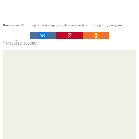
Категории:
Интерьер зала в квартире
,
Детская мебель
,
Интерьер для дома
Читайте также
Значение картина с волками. В том случае, если вы
любите вышивать, то наверняка задумывались о том,
что означает та или иная вышитая вами картина.