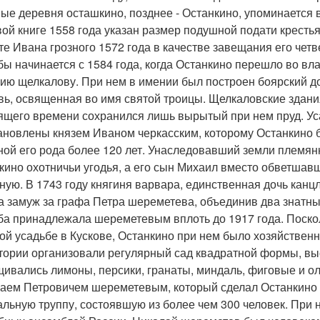
ые деревня осташкино, позднее - Останкино, упоминается 
ой книге 1558 года указан размер подушной подати крестья
те Ивана грозного 1572 года в качестве завещания его чет
бы начинается с 1584 года, когда Останкино перешло во вл
ию щелкалову. При нем в имении был построен боярский д
вь, освященная во имя святой троицы. Щелкаловские здани
ящего времени сохранился лишь вырытый при нем пруд. Уса
ановлены князем Иваном черкасским, которому Останкино б
ной его рода более 120 лет. Унаследовавший земли племянн
кино охотничьи угодья, а его сын Михаил вместо обветшав
ную. В 1743 году княгиня варвара, единственная дочь канц
 замуж за графа Петра шереметева, объединив два знатны
ба принадлежала шереметевым вплоть до 1917 года. Поско
ой усадьбе в Кускове, Останкино при нем было хозяйственн
тории организовали регулярный сад квадратной формы, вы
ивались лимоны, персики, гранаты, миндаль, фиговые и ол
аем Петровичем шереметевым, который сделал Останкино 
альную труппу, состоявшую из более чем 300 человек. При