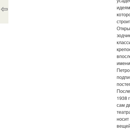
усаде
⇦
идеям
котор
строи
Откры
зодчи
класс
крепо
впосл
имени
Петро
подпи
посте
После
1938 
сам д
театр
носит
вещей