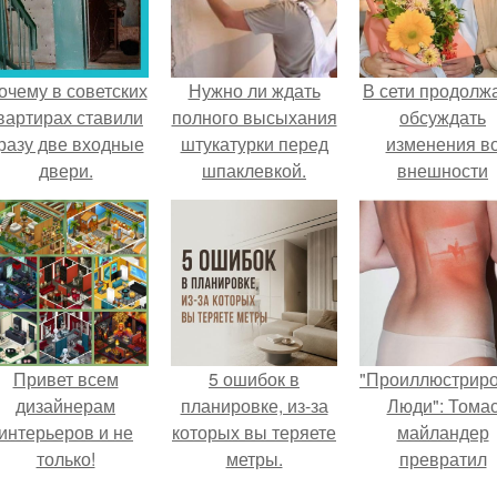
очему в советских
Нужно ли ждать
В сети продолж
вартирах ставили
полного высыхания
обсуждать
разу две входные
штукатурки перед
изменения в
двери.
шпаклевкой.
внешности
Сколько времени
актрисы.
сохнет штукатурка в
зависимости от
вида смеси и
материала
основания
Привет всем
5 ошибок в
"Проиллюстрир
дизайнерам
планировке, из-за
Люди": Тома
интерьеров и не
которых вы теряете
майландер
только!
метры.
превратил
солнечные ожог