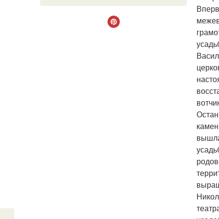
Вперв
межев
грамо
усадь
Васил
церко
насто
восст
вотчи
Остан
камен
вышла
усадь
родов
терри
выращ
Никол
театр