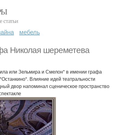
РЫ
е статьи
зайна
мебель
рафа Николая шереметева
ила или Зельмира и Смелон" в имении графа
 "Останкино". Влияние идей театральности
дный двор напоминал сценическое пространство
спектакле