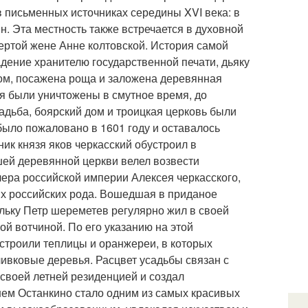
в письменных источниках середины XVI века: в
н. Эта местность также встречается в духовной
вертой жене Анне колтовской. История самой
адение хранителю государственной печати, дьяку
ом, посажена роща и заложена деревянная
я были уничтожены в смутное время, до
дьба, боярский дом и троицкая церковь были
ыло пожаловано в 1601 году и оставалось
ик князя яков черкасский обустроил в
шей деревянной церкви велел возвести
лера российской империи Алексея черкасского,
х российских рода. Вошедшая в приданое
льку Петр шереметев регулярно жил в своей
ой вотчиной. По его указанию на этой
строили теплицы и оранжереи, в которых
ивковые деревья. Расцвет усадьбы связан с
своей летней резиденцией и создал
 нем Останкино стало одним из самых красивых