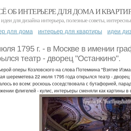
СЁ ОБ ИНТЕРЬЕРЕ ДЛЯ ДОМА И КВАРТИ
идеи для дизайна интерьера, полезные советы, интересны
ер для дома
интерьер для квартиры
идеи ди
июля 1795 г. - в Москве в имении г
рылся театр - дворец "Останкино".
ерой оперы Козловского на слова Потемкина "Взятие Изма
ая шереметева 22 июля 1795 года открылся театр - дворец
лось во всем: роскошь соседствовала с бутафорией, пара
ужении флигелей - кулис, интерьеры сменяли как картины в 