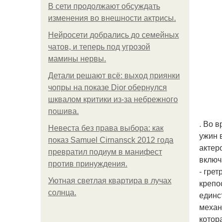
В сети продолжают обсуждать
изменения во внешности актрисы.
Нейросети добрались до семейных
чатов, и теперь под угрозой
мамины нервы.
Детали решают всё: выход приянки
чопры на показе Dior обернулся
шквалом критики из-за небрежного
пошива.
. Во 
Невеста без права выбора: как
ужин 
показ Samuel Cirnansck 2012 года
актер
превратил подиум в манифест
включ
против принуждения.
- гре
Уютная светлая квартира в лучах
крепо
солнца.
единс
механ
котор