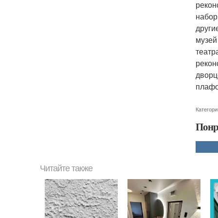
рекон
набор
други
музей
театр
рекон
дворц
плафо
Категори
Понр
Читайте также