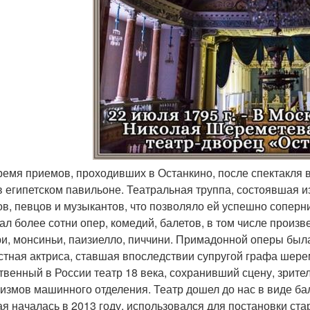
время приемов, проходивших в Останкино, после спектакля в
в египетском павильоне. Театральная труппа, состоявшая и
ов, певцов и музыкантов, что позволяло ей успешно соперн
ал более сотни опер, комедий, балетов, в том числе произ
три, монсиньи, паизиелло, пиччини. Примадонной оперы бы
стная актриса, ставшая впоследствии супругой графа шере
твенный в России театр 18 века, сохранивший сцену, зрите
измов машинного отделения. Театр дошел до нас в виде бал
ая началась в 2013 году, использовался для постановки ст