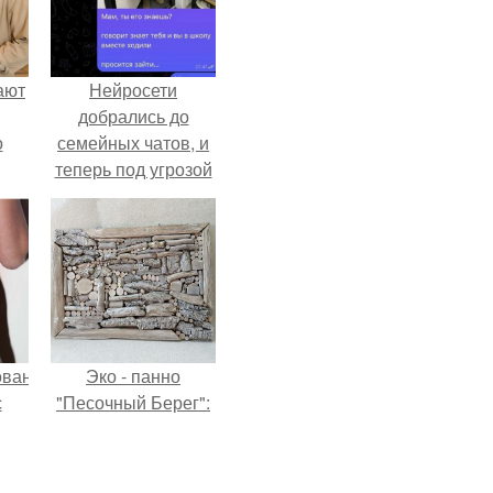
ают
Нейросети
добрались до
о
семейных чатов, и
теперь под угрозой
мамины нервы.
ованные
Эко - панно
с
"Песочный Берег":
и в