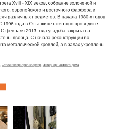
ета Xviii - XIX веков, собрание золоченой и
ского, европейского и восточного фарфора и
сяч различных предметов. В начала 1980-х годов
С 1996 года в Останкине ежегодно проводится
 С февраля 2013 года усадьба закрыта на
стены дворца. С начала реконструкции во
а металлической кровлей, а в залах укреплены
,
Стили интерьеров квартир
,
Интерьер частного дома