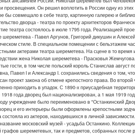
бных ансамблей России. Николай шереметев был человеко
и просвещения. Он решил воплотить в России одну из этих и
ое бы совмещало в себе театр, картинную галерею и библио
тельство дворца - театра по проекту архитекторов Франчес
тие театра состоялось в июле 1795 года. Реализацией пр
е шереметева - Павел Аргунов, Григорий дикушин и Алексе
ическом стиле. В специальном помещении с бельэтажем час
стными актерами театра шереметева. На сцене в то время и
едствии жена Николая шереметева - Прасковья Жемчугова.
тые гости, в том числе польский король Станислав август 
вна, Павел I и Александр I. сохранились сведения о том, чт
сан проект закона об отмене крепостного права. Во второй 
пенно приходить в упадок. С 1890-х приусадебная территор
 1918 года дворец был национализирован, а 1 мая 1919 год
году учреждение было переименовано в "Останкинский Двор
ворец и его интерьеры были оформлены крепостными зодч
а состояла из актеров, находившихся в личной зависимост
 название московский музей - усадьба Останкино. Коллекции
 графов шереметевых, так и предметов, собранных после р