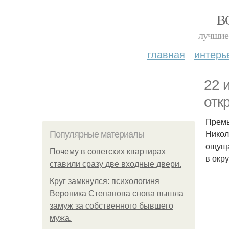
В
лучшие 
главная
интерь
22 
отк
Премь
Никол
Популярные материалы
ощуща
Почему в советских квартирах
в окр
ставили сразу две входные двери.
Круг замкнулся: психологиня
Вероника Степанова снова вышла
замуж за собственного бывшего
мужа.