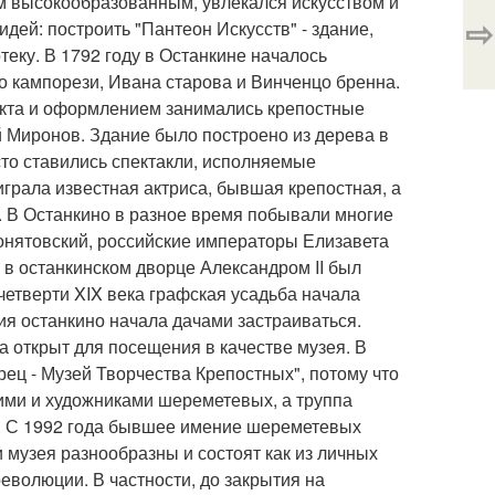
м высокообразованным, увлекался искусством и
⇨
дей: построить "Пантеон Искусств" - здание,
теку. В 1792 году в Останкине началось
ко кампорези, Ивана старова и Винченцо бренна.
оекта и оформлением занимались крепостные
й Миронов. Здание было построено из дерева в
то ставились спектакли, исполняемые
грала известная актриса, бывшая крепостная, а
 В Останкино в разное время побывали многие
понятовский, российские императоры Елизавета
о в останкинском дворце Александром II был
четверти XIX века графская усадьба начала
ия останкино начала дачами застраиваться.
а открыт для посещения в качестве музея. В
ец - Музей Творчества Крепостных", потому что
ими и художниками шереметевых, а труппа
и. С 1992 года бывшее имение шереметевых
 музея разнообразны и состоят как из личных
еволюции. В частности, до закрытия на