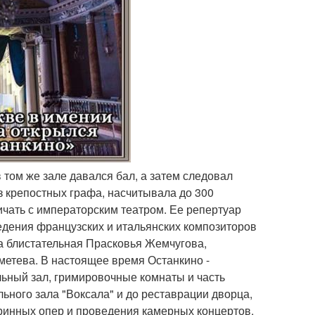
 том же зале давался бал, а затем следовал
з крепостных графа, насчитывала до 300
ичать с императорским театром. Ее репертуар
ведения французских и итальянских композиторов
ла блистательная Прасковья Жемчугова,
метева. В настоящее время Останкино -
льный зал, гримировочные комнаты и часть
ьного зала "Воксала" и до реставрации дворца,
аринных опер и проведения камерных концертов.