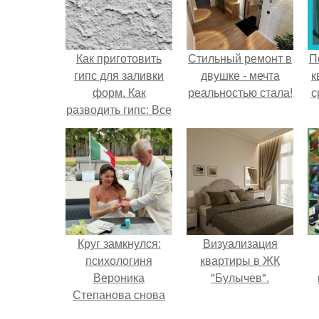
Как приготовить
Стильный ремонт в
П
гипс для заливки
двушке - мечта
к
форм. Как
реальностью стала!
с
разводить гипс: Все
о приготовлении
идеального
раствора
Круг замкнулся:
Визуализация
психологиня
квартиры в ЖК
Вероника
"Булычев".
Степанова снова
вышла замуж за