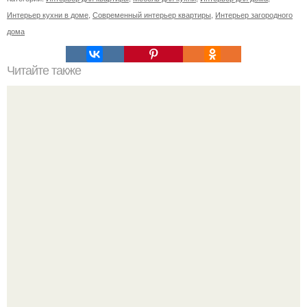
Интерьер кухни в доме
,
Современный интерьер квартиры
,
Интерьер загородного
дома
Читайте также
Китайский "титаник 2": новые подробности о проекте.