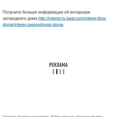
Получите больше информации об интерьере
загородного дома
http://interior.ru-best.com/interer-dlya-
doma/interer-zagorodnogo-doma
Категории:
Интерьер для квартиры
,
Мебель для кухни
,
Интерьер для дома
,