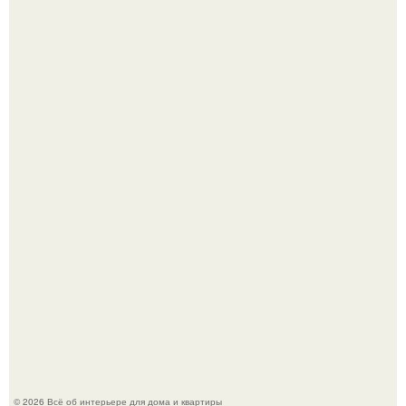
Готовясь к поездке, мы листали путеводители по городу
и наткнулись на фотографию белого дворца.
Моё знакомство с михайловским замком - и я в восторге!
© 2026 Всё об интерьере для дома и квартиры